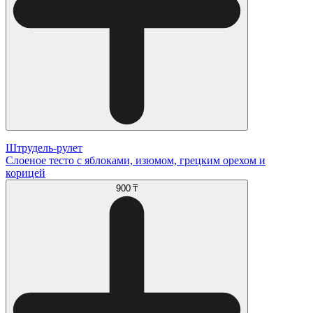
Штрудель-рулет
Слоеное тесто с яблоками, изюмом, грецким орехом и
корицей
900 ₸