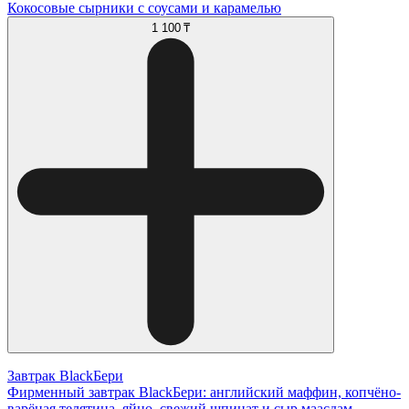
Кокосовые сырники с соусами и карамелью
1 100 ₸
Завтрак BlackБери
Фирменный завтрак BlackБери: английский маффин, копчёно-
варёная телятина, яйцо, свежий шпинат и сыр маасдам.