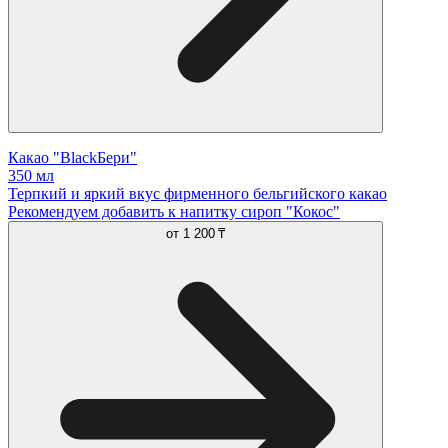
Какао "BlackБери"
350 мл
Терпкий и яркий вкус фирменного бельгийского какао
Рекомендуем добавить к напитку сироп "Кокос"
от
1 200 ₸