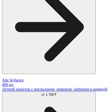
Айс Бубалех
400 мл
Летний напиток с апельсином, лимоном, имбирем и корицей
от
1 700 ₸