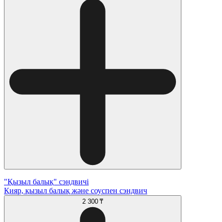
"Қызыл балық" сэндвичі
Қияр, қызыл балық және соуспен сэндвич
2 300 ₸