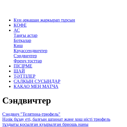
Күн әрқашан жарқырап тұрсын
КОФЕ
АС
Таңғы астар
Ботқалар
Киш
Круассендвичтер
Сэндвичтер
Френч тосттар
ПІСІРМЕ
ШАЙ
ТӘТТІЛЕР
САЛҚЫН СУСЫНДАР
КАКАО МЕН МАТЧА
Сэндвичтер
Сэндвич "Телятина-трюфель"
Нәзік бұзау еті, балғын шпинат және хош иісті трюфель
тұздығы қосылған қуырылған бриошь наны