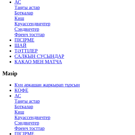
АС
Таңғы астар
Ботқалар
Киш
Круассендвичтер
Сэндвичтер
Френч тосттар
ПІСІРМЕ
ШАЙ
ТӘТТІЛЕР
САЛҚЫН СУСЫНДАР
КАКАО МЕН МАТЧА
Мәзір
Күн әрқашан жарқырап тұрсын
КОФЕ
АС
Таңғы астар
Ботқалар
Киш
Круассендвичтер
Сэндвичтер
Френч тосттар
ПІСІРМЕ