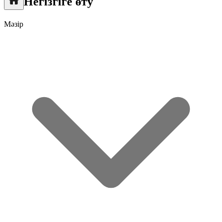
Негізгіге өту
Мәзір