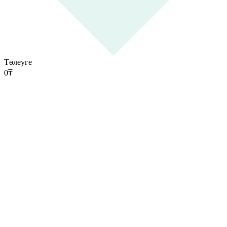
Төлеуге
0
₸