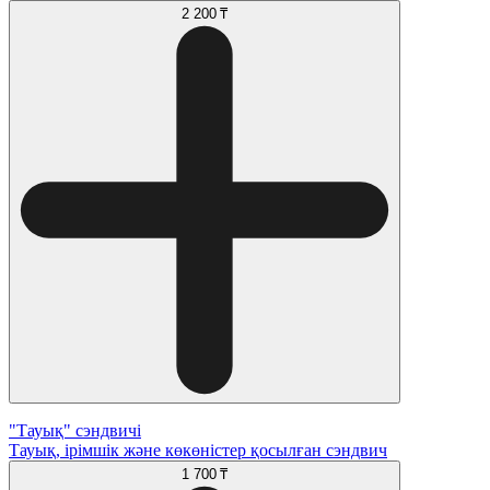
2 200 ₸
"Тауық" сэндвичі
Тауық, ірімшік және көкөністер қосылған сэндвич
1 700 ₸