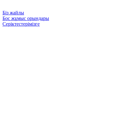
Біз жайлы
Бос жұмыс орындары
Серіктестерімізге