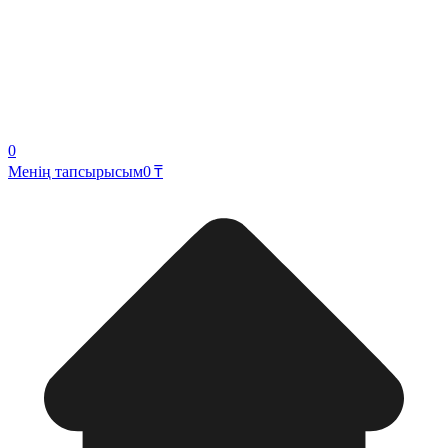
0
Менің тапсырысым
0 ₸