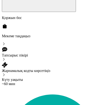
Қоржын бос
Мекеме таңдаңыз
Тапсырыс пікірі
Жарнамалық кодты көрсетіңіз
Күту уақыты
~60 мин