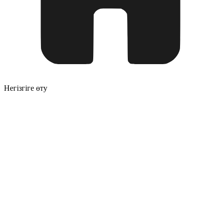
Негізгіге өту