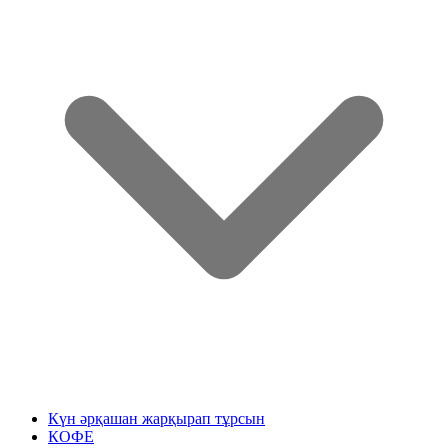
Күн әрқашан жарқырап тұрсын
КОФЕ