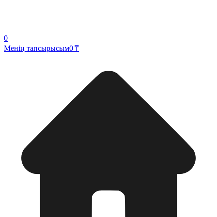
0
Менің тапсырысым
0 ₸