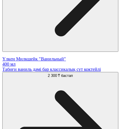
Үлкен Милкшейк "Ванильный"
400 мл
Табиғи ваниль дәмі бар классикалық сүт коктейлі
2 300 ₸
бастап