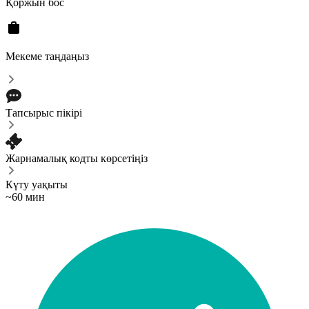
Қоржын бос
Мекеме таңдаңыз
Тапсырыс пікірі
Жарнамалық кодты көрсетіңіз
Күту уақыты
~60 мин