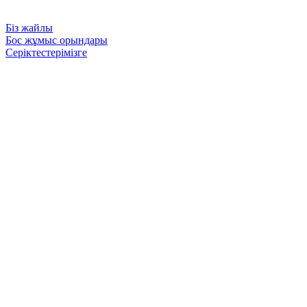
Біз жайлы
Бос жұмыс орындары
Серіктестерімізге