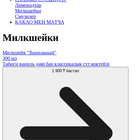
Лимонадтар
Милкшейки
Смузилер
КАКАО МЕН МАТЧА
Милкшейки
Милкшейк "Ванильный"
300 мл
Табиғи ваниль дәмі бар классикалық сүт коктейлі
1 900 ₸
бастап