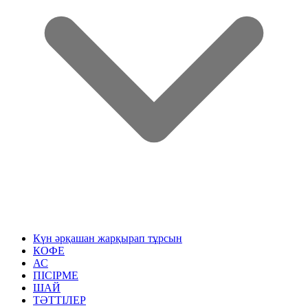
Күн әрқашан жарқырап тұрсын
КОФЕ
АС
ПІСІРМЕ
ШАЙ
ТӘТТІЛЕР