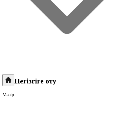
Негізгіге өту
Мәзір