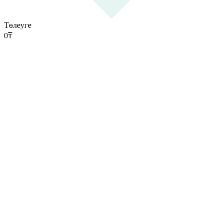
Төлеуге
0
₸