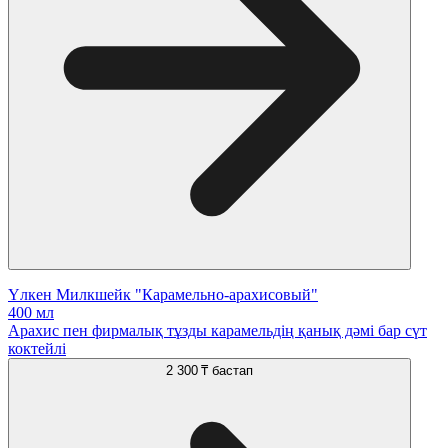
Үлкен Милкшейк "Карамельно-арахисовый"
400 мл
Арахис пен фирмалық тұзды карамельдің қанық дәмі бар сүт
коктейлі
2 300 ₸
бастап