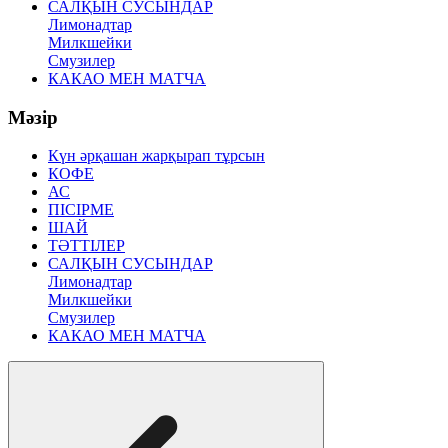
САЛҚЫН СУСЫНДАР
Лимонадтар
Милкшейки
Смузилер
КАКАО МЕН МАТЧА
Мәзір
Күн әрқашан жарқырап тұрсын
КОФЕ
АС
ПІСІРМЕ
ШАЙ
ТӘТТІЛЕР
САЛҚЫН СУСЫНДАР
Лимонадтар
Милкшейки
Смузилер
КАКАО МЕН МАТЧА