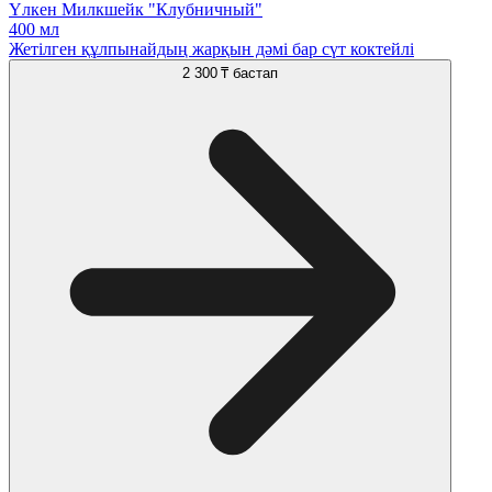
Үлкен Милкшейк "Клубничный"
400 мл
Жетілген құлпынайдың жарқын дәмі бар сүт коктейлі
2 300 ₸
бастап