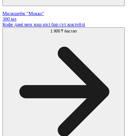
Милкшейк "Мокко"
300 мл
Кофе дәмі мен хош иісі бар сүт коктейлі
1 900 ₸
бастап