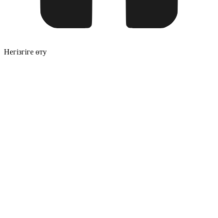
Негізгіге өту