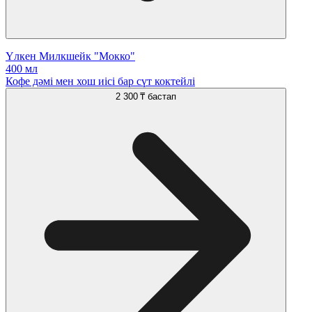
Үлкен Милкшейк "Мокко"
400 мл
Кофе дәмі мен хош иісі бар сүт коктейлі
2 300 ₸
бастап