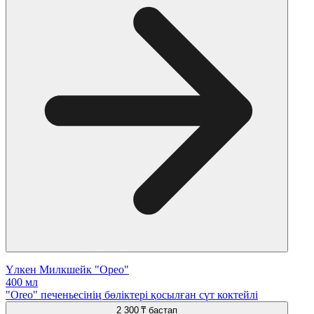
Үлкен Милкшейк "Орео"
400 мл
"Oreo" печеньесінің бөліктері қосылған сүт коктейлі
2 300 ₸
бастап