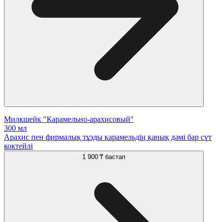
Милкшейк "Карамельно-арахисовый"
300 мл
Арахис пен фирмалық тұзды карамельдің қанық дәмі бар сүт
коктейлі
1 900 ₸
бастап