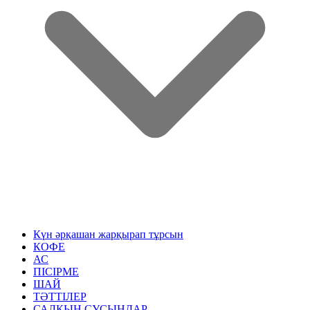
Күн әрқашан жарқырап тұрсын
КОФЕ
АС
ПІСІРМЕ
ШАЙ
ТӘТТІЛЕР
САЛҚЫН СУСЫНДАР