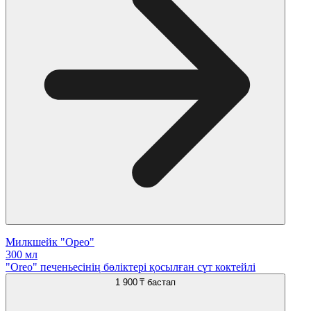
Милкшейк "Орео"
300 мл
"Oreo" печеньесінің бөліктері қосылған сүт коктейлі
1 900 ₸
бастап