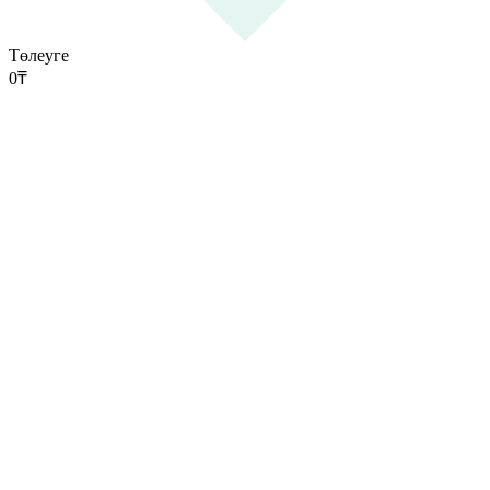
Төлеуге
0
₸