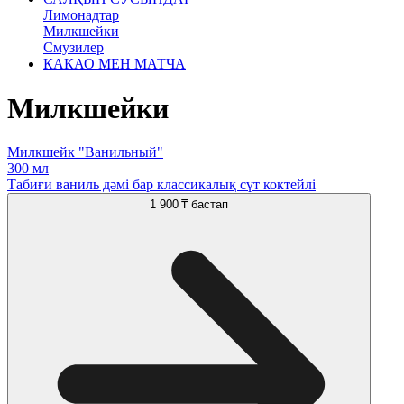
Лимонадтар
Милкшейки
Смузилер
КАКАО МЕН МАТЧА
Милкшейки
Милкшейк "Ванильный"
300 мл
Табиғи ваниль дәмі бар классикалық сүт коктейлі
1 900 ₸
бастап