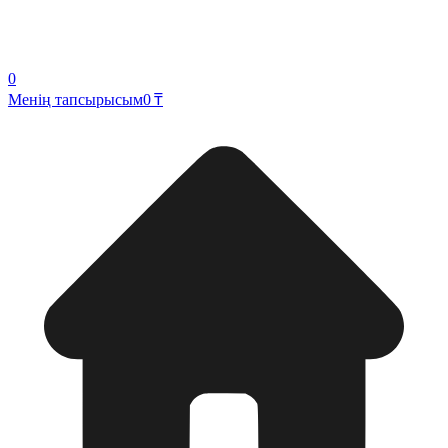
0
Менің тапсырысым
0 ₸