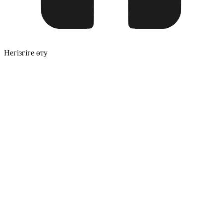
Негізгіге өту