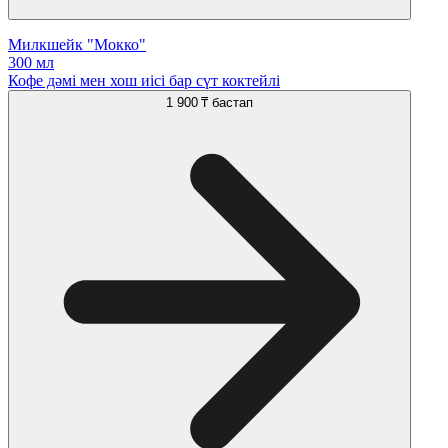
Милкшейк "Мокко"
300 мл
Кофе дәмі мен хош иісі бар сүт коктейлі
1 900 ₸
бастап