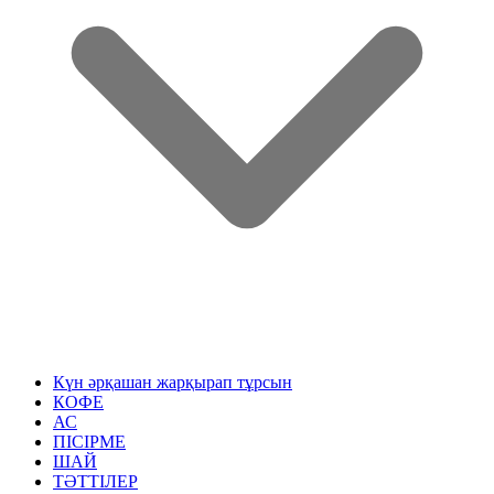
Күн әрқашан жарқырап тұрсын
КОФЕ
АС
ПІСІРМЕ
ШАЙ
ТӘТТІЛЕР