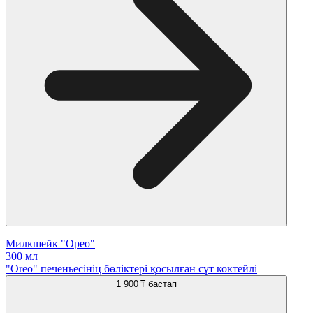
Милкшейк "Орео"
300 мл
"Oreo" печеньесінің бөліктері қосылған сүт коктейлі
1 900 ₸
бастап