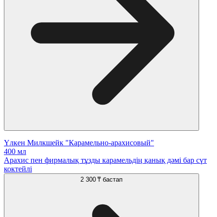
Үлкен Милкшейк "Карамельно-арахисовый"
400 мл
Арахис пен фирмалық тұзды карамельдің қанық дәмі бар сүт
коктейлі
2 300 ₸
бастап