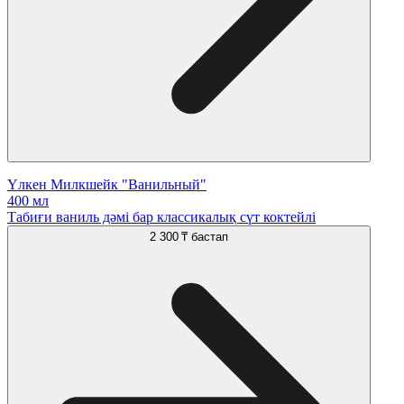
Үлкен Милкшейк "Ванильный"
400 мл
Табиғи ваниль дәмі бар классикалық сүт коктейлі
2 300 ₸
бастап