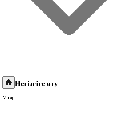
Негізгіге өту
Мәзір