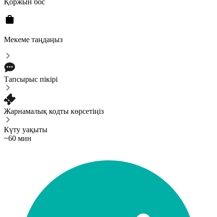
Қоржын бос
Мекеме таңдаңыз
Тапсырыс пікірі
Жарнамалық кодты көрсетіңіз
Күту уақыты
~60 мин