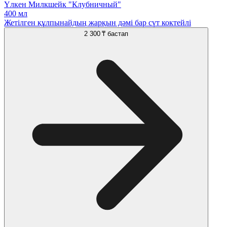
Үлкен Милкшейк "Клубничный"
400 мл
Жетілген құлпынайдың жарқын дәмі бар сүт коктейлі
2 300 ₸
бастап