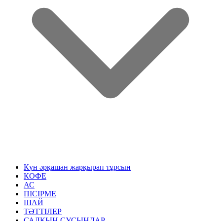
Күн әрқашан жарқырап тұрсын
КОФЕ
АС
ПІСІРМЕ
ШАЙ
ТӘТТІЛЕР
САЛҚЫН СУСЫНДАР