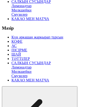
САЛҚЫН СУСЫНДАР
Лимонадтар
Милкшейки
Смузилер
КАКАО МЕН МАТЧА
Мәзір
Күн әрқашан жарқырап тұрсын
КОФЕ
АС
ПІСІРМЕ
ШАЙ
ТӘТТІЛЕР
САЛҚЫН СУСЫНДАР
Лимонадтар
Милкшейки
Смузилер
КАКАО МЕН МАТЧА