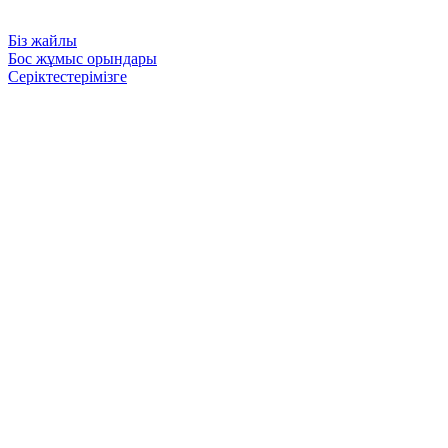
Біз жайлы
Бос жұмыс орындары
Серіктестерімізге