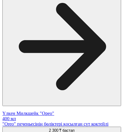
Үлкен Милкшейк "Орео"
400 мл
"Oreo" печеньесінің бөліктері қосылған сүт коктейлі
2 300 ₸
бастап