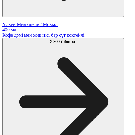
Үлкен Милкшейк "Мокко"
400 мл
Кофе дәмі мен хош иісі бар сүт коктейлі
2 300 ₸
бастап