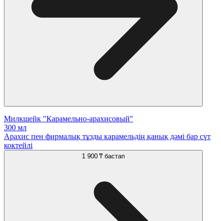
Милкшейк "Карамельно-арахисовый"
300 мл
Арахис пен фирмалық тұзды карамельдің қанық дәмі бар сүт
коктейлі
1 900 ₸
бастап