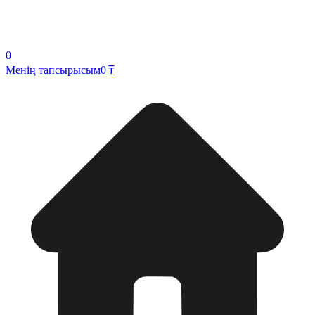
0
Менің тапсырысым
0 ₸