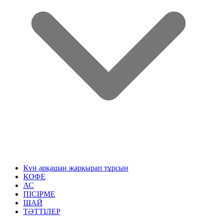
Күн әрқашан жарқырап тұрсын
КОФЕ
АС
ПІСІРМЕ
ШАЙ
ТӘТТІЛЕР