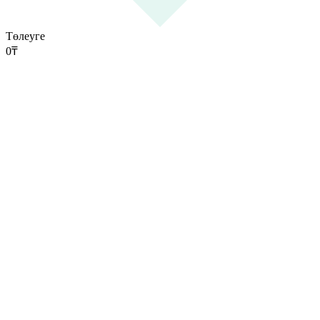
Төлеуге
0
₸