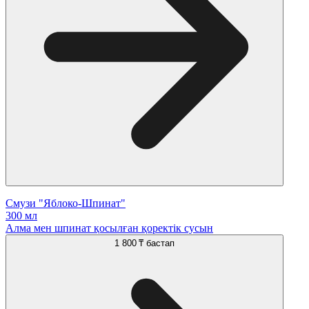
Смузи "Яблоко-Шпинат"
300 мл
Алма мен шпинат қосылған қоректік сусын
1 800 ₸
бастап