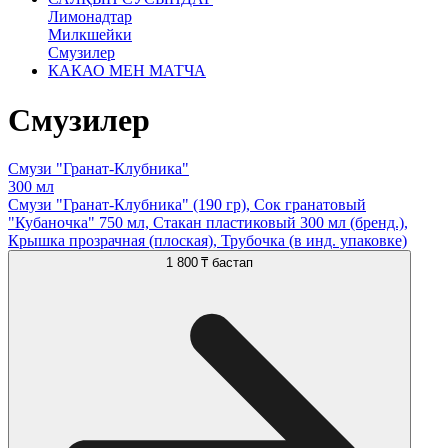
Лимонадтар
Милкшейки
Смузилер
КАКАО МЕН МАТЧА
Смузилер
Смузи "Гранат-Клубника"
300 мл
Смузи "Гранат-Клубника" (190 гр), Сок гранатовый
"Кубаночка" 750 мл, Стакан пластиковый 300 мл (бренд.),
Крышка прозрачная (плоская), Трубочка (в инд. упаковке)
1 800 ₸
бастап