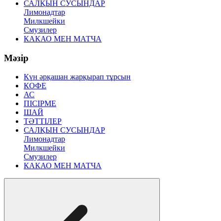
САЛҚЫН СУСЫНДАР
Лимонадтар
Милкшейки
Смузилер
КАКАО МЕН МАТЧА
Мәзір
Күн әрқашан жарқырап тұрсын
КОФЕ
АС
ПІСІРМЕ
ШАЙ
ТӘТТІЛЕР
САЛҚЫН СУСЫНДАР
Лимонадтар
Милкшейки
Смузилер
КАКАО МЕН МАТЧА