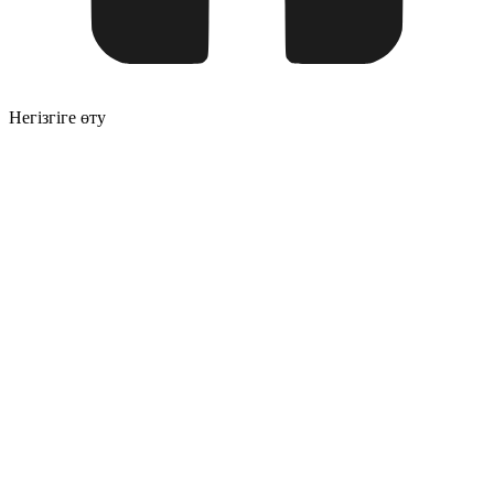
Негізгіге өту