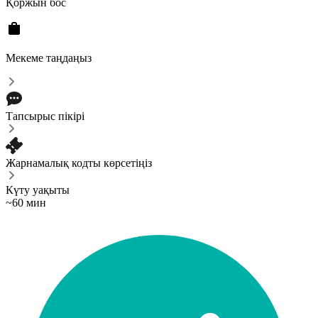
Қоржын бос
Мекеме таңдаңыз
Тапсырыс пікірі
Жарнамалық кодты көрсетіңіз
Күту уақыты
~60 мин