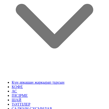
Күн әрқашан жарқырап тұрсын
КОФЕ
АС
ПІСІРМЕ
ШАЙ
ТӘТТІЛЕР
САЛҚЫН СУСЫНДАР