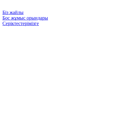
Біз жайлы
Бос жұмыс орындары
Серіктестерімізге