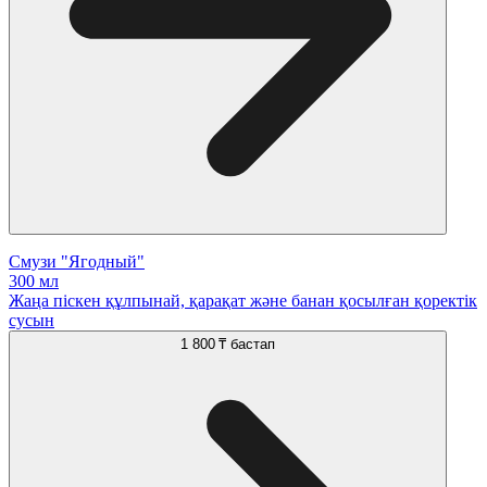
Смузи "Ягодный"
300 мл
Жаңа піскен құлпынай, қарақат және банан қосылған қоректік
сусын
1 800 ₸
бастап