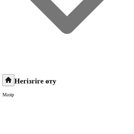
Негізгіге өту
Мәзір