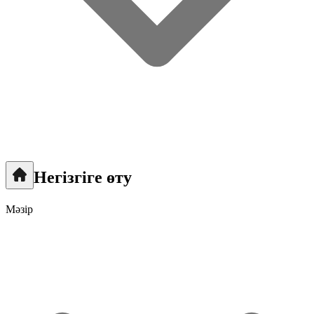
Негізгіге өту
Мәзір