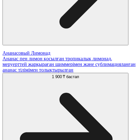
Ананасовый Лимонад
Ананас пен лимон қосылған тропикалық лимонад,
меруерттей жарқыраған шиммерімен және сублимацияланған
ананас тілімімен толықтырылған
1 900 ₸
бастап