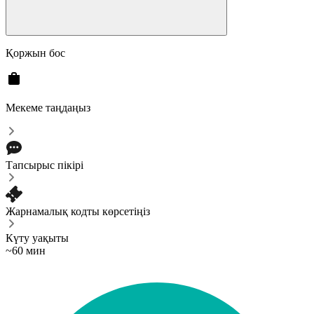
Қоржын бос
Мекеме таңдаңыз
Тапсырыс пікірі
Жарнамалық кодты көрсетіңіз
Күту уақыты
~60 мин