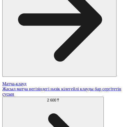
Матча-клауд
Жасыл матча негізіндегі нәзік кілегейлі клауды бар сергітетін
сусын
2 600 ₸