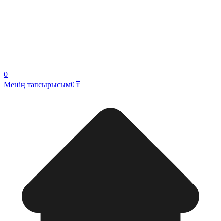
0
Менің тапсырысым
0 ₸