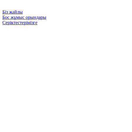
Біз жайлы
Бос жұмыс орындары
Серіктестерімізге