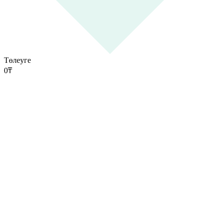
Төлеуге
0
₸