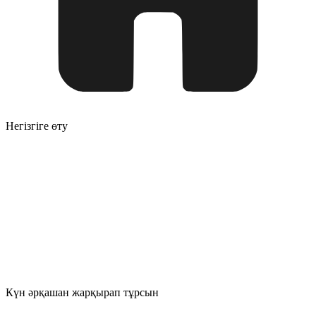
Негізгіге өту
Күн әрқашан жарқырап тұрсын