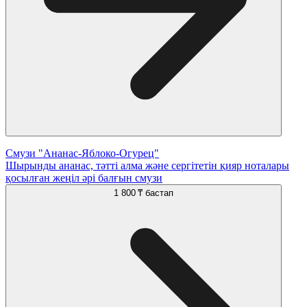
Смузи "Ананас-Яблоко-Огурец"
Шырынды ананас, тәтті алма және сергітетін қияр ноталары
қосылған жеңіл әрі балғын смузи
1 800 ₸
бастап