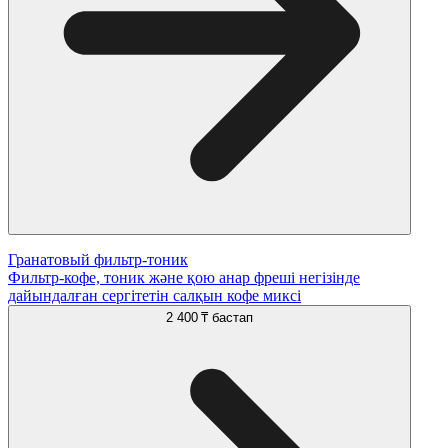
Гранатовый фильтр-тоник
Фильтр-кофе, тоник және қою анар фреші негізінде
дайындалған сергітетін салқын кофе миксі
2 400 ₸
бастап