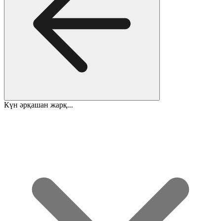
Күн әрқашан жарқ...