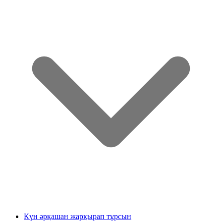
Күн әрқашан жарқырап тұрсын