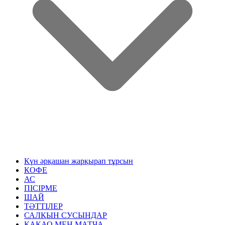
Күн әрқашан жарқырап тұрсын
КОФЕ
АС
ПІСІРМЕ
ШАЙ
ТӘТТІЛЕР
САЛҚЫН СУСЫНДАР
КАКАО МЕН МАТЧА