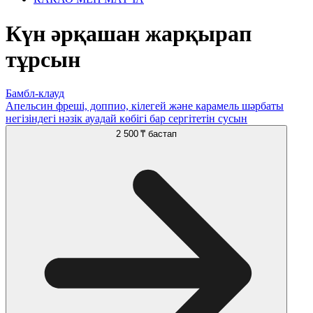
Күн әрқашан жарқырап
тұрсын
Бамбл-клауд
Апельсин фреші, доппио, кілегей және карамель шәрбаты
негізіндегі нәзік ауадай көбігі бар сергітетін сусын
2 500 ₸
бастап