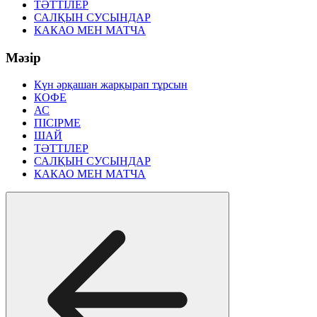
ТӘТТІЛЕР
САЛҚЫН СУСЫНДАР
КАКАО МЕН МАТЧА
Мәзір
Күн әрқашан жарқырап тұрсын
КОФЕ
АС
ПІСІРМЕ
ШАЙ
ТӘТТІЛЕР
САЛҚЫН СУСЫНДАР
КАКАО МЕН МАТЧА