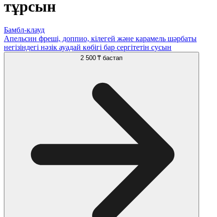
тұрсын
Бамбл-клауд
Апельсин фреші, доппио, кілегей және карамель шәрбаты
негізіндегі нәзік ауадай көбігі бар сергітетін сусын
2 500 ₸
бастап