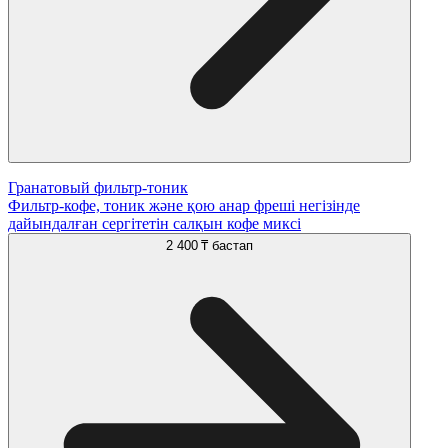
Гранатовый фильтр-тоник
Фильтр-кофе, тоник және қою анар фреші негізінде
дайындалған сергітетін салқын кофе миксі
2 400 ₸
бастап