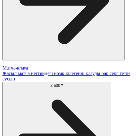
Матча-клауд
Жасыл матча негізіндегі нәзік кілегейлі клауды бар сергітетін
сусын
2 600 ₸