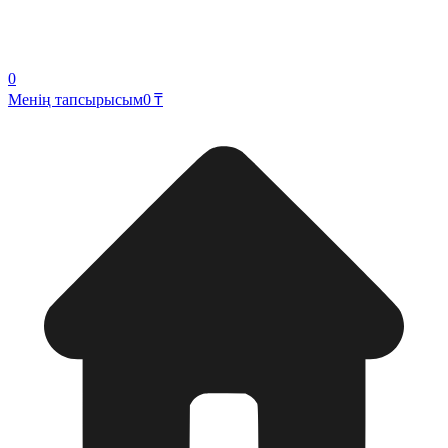
0
Менің тапсырысым
0 ₸