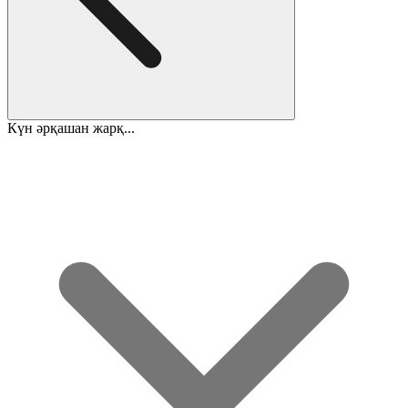
Күн әрқашан жарқ...