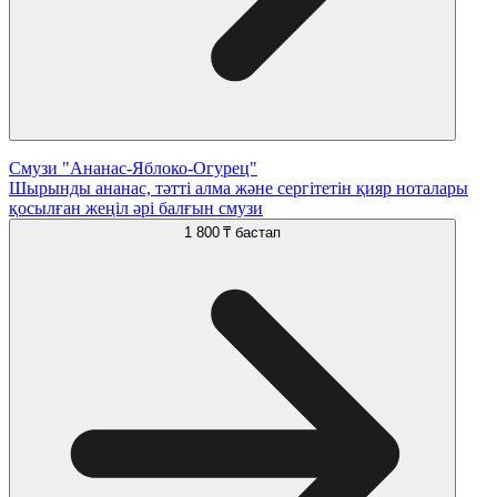
Смузи "Ананас-Яблоко-Огурец"
Шырынды ананас, тәтті алма және сергітетін қияр ноталары
қосылған жеңіл әрі балғын смузи
1 800 ₸
бастап