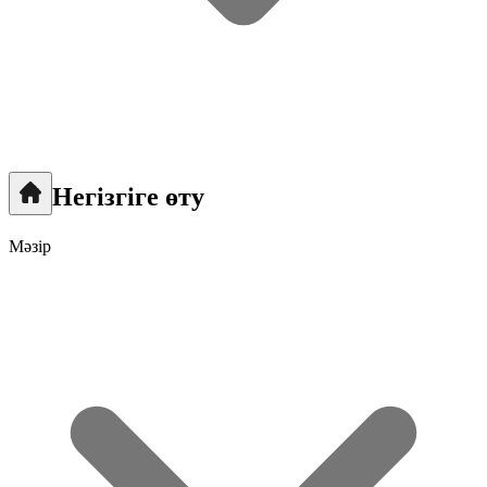
Негізгіге өту
Мәзір