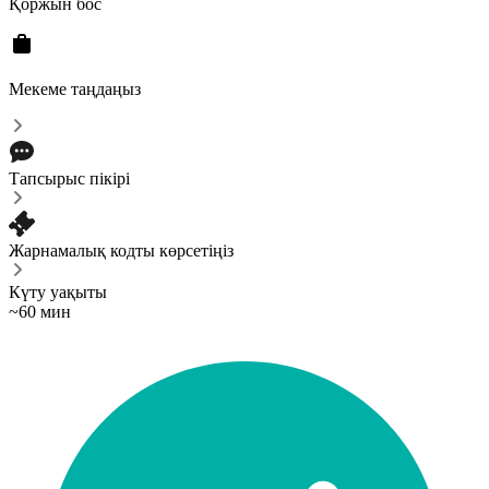
Қоржын бос
Мекеме таңдаңыз
Тапсырыс пікірі
Жарнамалық кодты көрсетіңіз
Күту уақыты
~60 мин