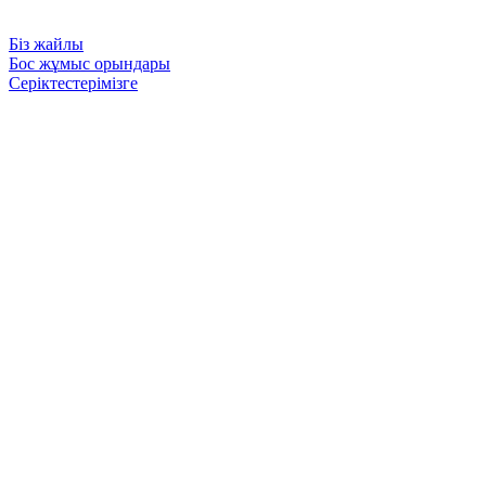
Біз жайлы
Бос жұмыс орындары
Серіктестерімізге