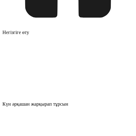
Негізгіге өту
Күн әрқашан жарқырап тұрсын