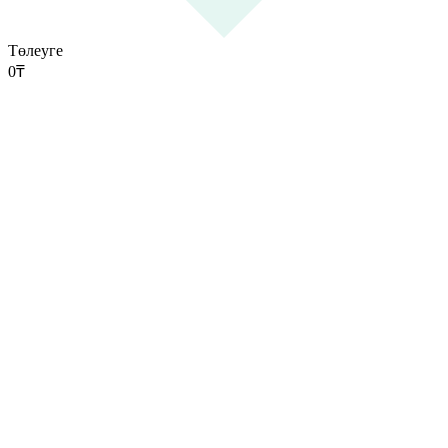
Төлеуге
0
₸