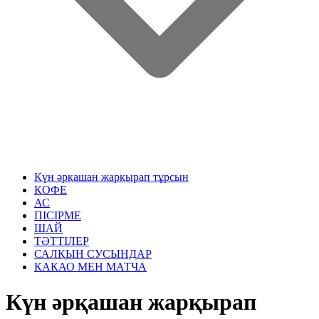
Күн әрқашан жарқырап тұрсын
КОФЕ
АС
ПІСІРМЕ
ШАЙ
ТӘТТІЛЕР
САЛҚЫН СУСЫНДАР
КАКАО МЕН МАТЧА
Күн әрқашан жарқырап