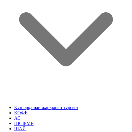
Күн әрқашан жарқырап тұрсын
КОФЕ
АС
ПІСІРМЕ
ШАЙ