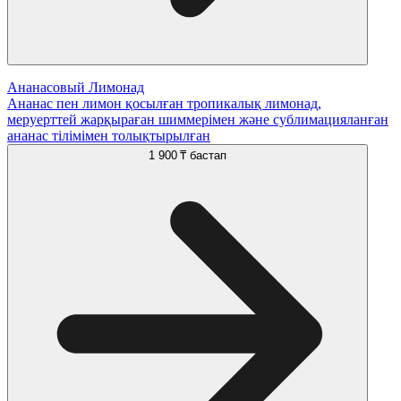
Ананасовый Лимонад
Ананас пен лимон қосылған тропикалық лимонад,
меруерттей жарқыраған шиммерімен және сублимацияланған
ананас тілімімен толықтырылған
1 900 ₸
бастап