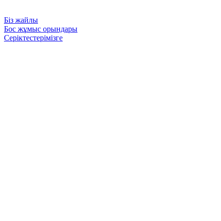
Біз жайлы
Бос жұмыс орындары
Серіктестерімізге