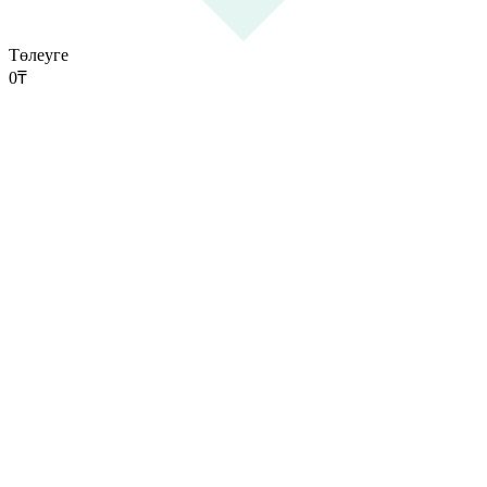
Төлеуге
0
₸