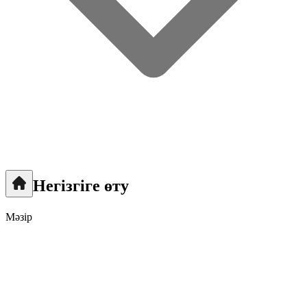
Негізгіге өту
Мәзір