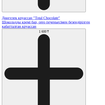
Дөңгелек круассан "Total Chocolate"
Шоколадды кремі бар, оreo печеньесімен безендірілген
қабатталған круассан
1 600 ₸