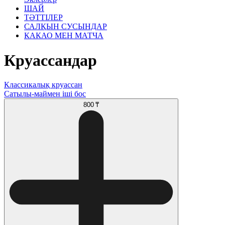
ШАЙ
ТӘТТІЛЕР
САЛҚЫН СУСЫНДАР
КАКАО МЕН МАТЧА
Круассандар
Классикалық круассан
Сатылы-маймен іші бос
800 ₸