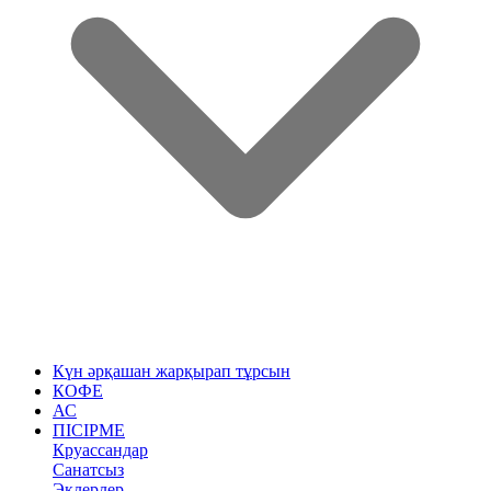
Күн әрқашан жарқырап тұрсын
КОФЕ
АС
ПІСІРМЕ
Круассандар
Санатсыз
Эклерлер