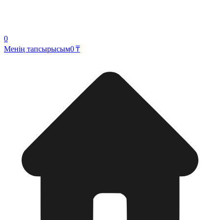
0
Менің тапсырысым
0 ₸