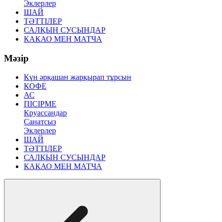
Эклерлер
ШАЙ
ТӘТТІЛЕР
САЛҚЫН СУСЫНДАР
КАКАО МЕН МАТЧА
Мәзір
Күн әрқашан жарқырап тұрсын
КОФЕ
АС
ПІСІРМЕ
Круассандар
Санатсыз
Эклерлер
ШАЙ
ТӘТТІЛЕР
САЛҚЫН СУСЫНДАР
КАКАО МЕН МАТЧА