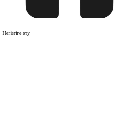
Негізгіге өту