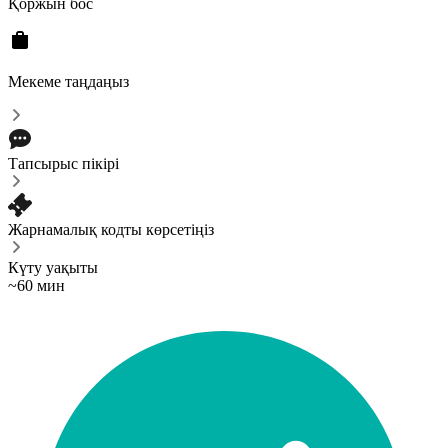
Қоржын бос
Мекеме таңдаңыз
Тапсырыс пікірі
Жарнамалық кодты көрсетіңіз
Күту уақыты
~60 мин