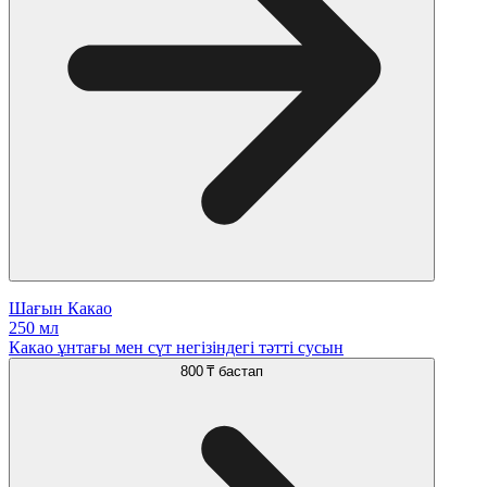
Шағын Какао
250 мл
Какао ұнтағы мен сүт негізіндегі тәтті сусын
800 ₸
бастап