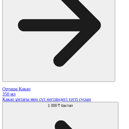
Орташа Какао
350 мл
Какао ұнтағы мен сүт негізіндегі тәтті сусын
1 000 ₸
бастап