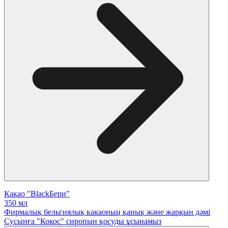
Какао "BlackБери"
350 мл
Фирмалық бельгиялық какаоның қанық және жарқын дәмі
Сусынға "Кокос" сиропын қосуды ұсынамыз