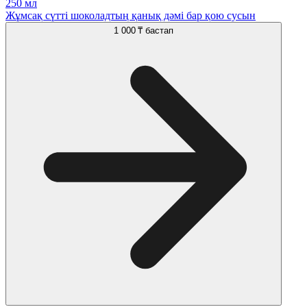
250 мл
Жұмсақ сүтті шоколадтың қанық дәмі бар қою сусын
1 000 ₸
бастап