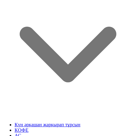
Күн әрқашан жарқырап тұрсын
КОФЕ
АС