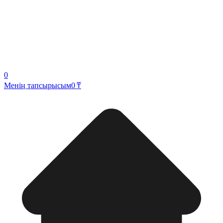
0
Менің тапсырысым
0 ₸