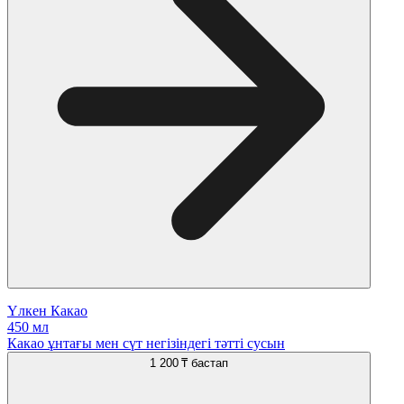
Үлкен Какао
450 мл
Какао ұнтағы мен сүт негізіндегі тәтті сусын
1 200 ₸
бастап