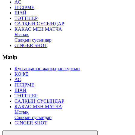
АС
ПІСІРМЕ
ШАЙ
ТӘТТІЛЕР
САЛҚЫН СУСЫНДАР
КАКАО МЕН МАТЧА
Ыстық
Салқын сусындар
GINGER SHOT
Мәзір
Күн әрқашан жарқырап тұрсын
КОФЕ
АС
ПІСІРМЕ
ШАЙ
ТӘТТІЛЕР
САЛҚЫН СУСЫНДАР
КАКАО МЕН МАТЧА
Ыстық
Салқын сусындар
GINGER SHOT