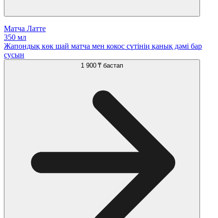
Матча Латте
350 мл
Жапондық көк шай матча мен кокос сүтінің қанық дәмі бар
сусын
1 900 ₸
бастап