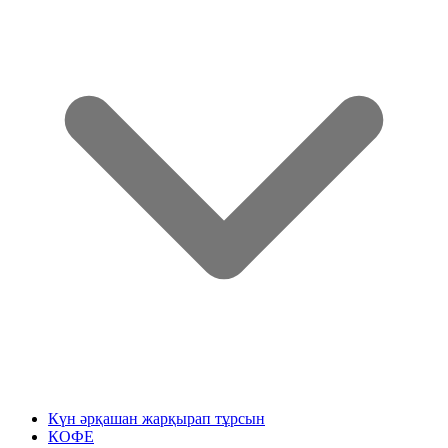
Күн әрқашан жарқырап тұрсын
КОФЕ