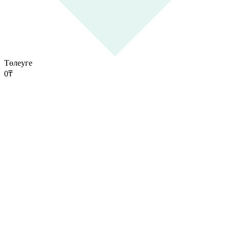
Төлеуге
0
₸