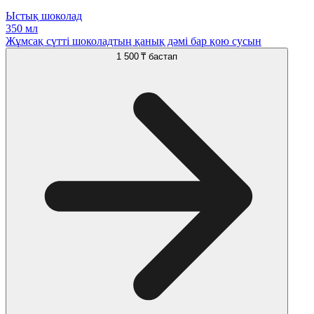
Ыстық шоколад
350 мл
Жұмсақ сүтті шоколадтың қанық дәмі бар қою сусын
1 500 ₸
бастап