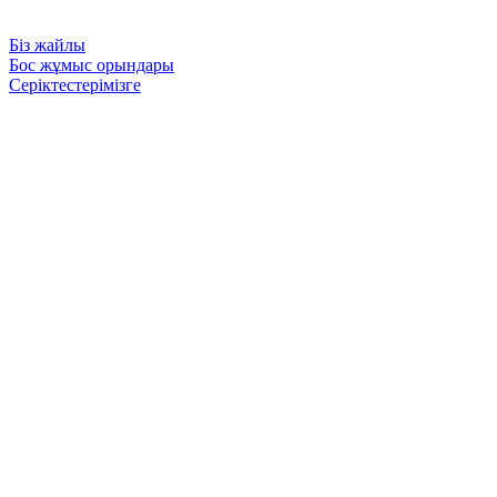
Біз жайлы
Бос жұмыс орындары
Серіктестерімізге