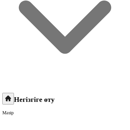
Негізгіге өту
Мәзір