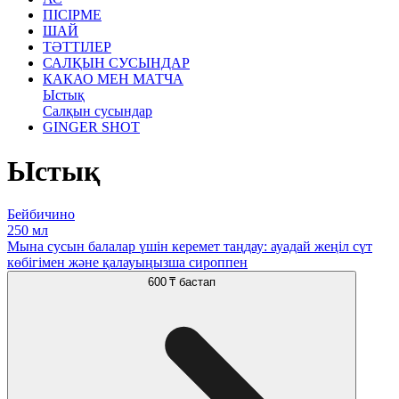
ПІСІРМЕ
ШАЙ
ТӘТТІЛЕР
САЛҚЫН СУСЫНДАР
КАКАО МЕН МАТЧА
Ыстық
Салқын сусындар
GINGER SHOT
Ыстық
Бейбичино
250 мл
Мына сусын балалар үшін керемет таңдау: ауадай жеңіл сүт
көбігімен және қалауыңызша сироппен
600 ₸
бастап