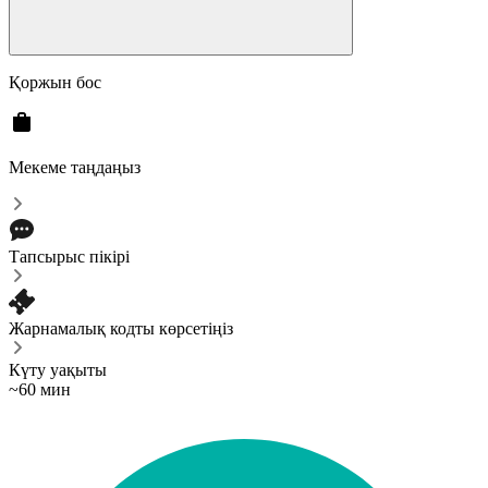
Қоржын бос
Мекеме таңдаңыз
Тапсырыс пікірі
Жарнамалық кодты көрсетіңіз
Күту уақыты
~60 мин