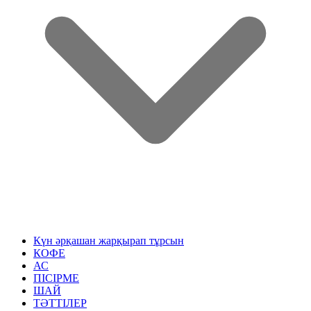
Күн әрқашан жарқырап тұрсын
КОФЕ
АС
ПІСІРМЕ
ШАЙ
ТӘТТІЛЕР