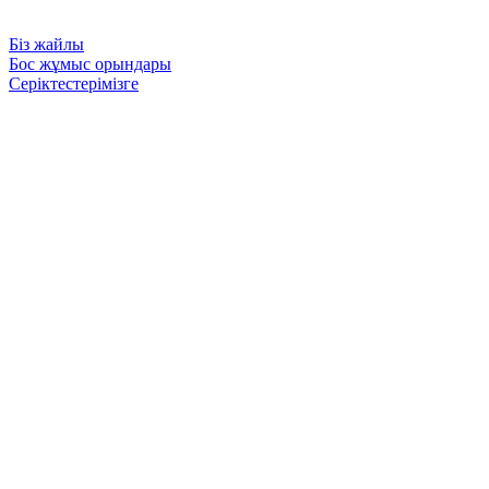
Біз жайлы
Бос жұмыс орындары
Серіктестерімізге