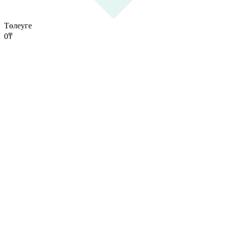
Төлеуге
0
₸