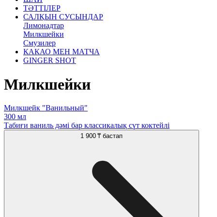
ТӘТТІЛЕР
САЛҚЫН СУСЫНДАР
Лимонадтар
Милкшейки
Смузилер
КАКАО МЕН МАТЧА
GINGER SHOT
Милкшейки
Милкшейк "Ванильный"
300 мл
Табиғи ваниль дәмі бар классикалық сүт коктейлі
1 900 ₸
бастап