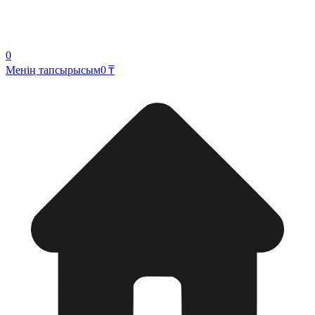
0
Менің тапсырысым
0 ₸