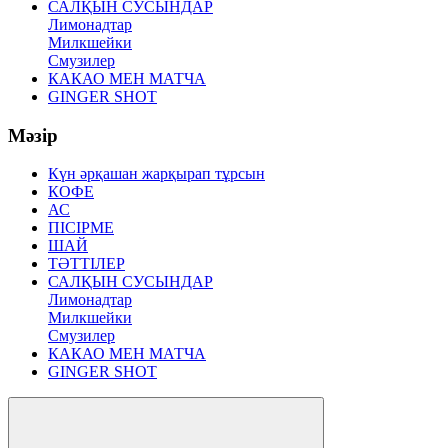
САЛҚЫН СУСЫНДАР
Лимонадтар
Милкшейки
Смузилер
КАКАО МЕН МАТЧА
GINGER SHOT
Мәзір
Күн әрқашан жарқырап тұрсын
КОФЕ
АС
ПІСІРМЕ
ШАЙ
ТӘТТІЛЕР
САЛҚЫН СУСЫНДАР
Лимонадтар
Милкшейки
Смузилер
КАКАО МЕН МАТЧА
GINGER SHOT