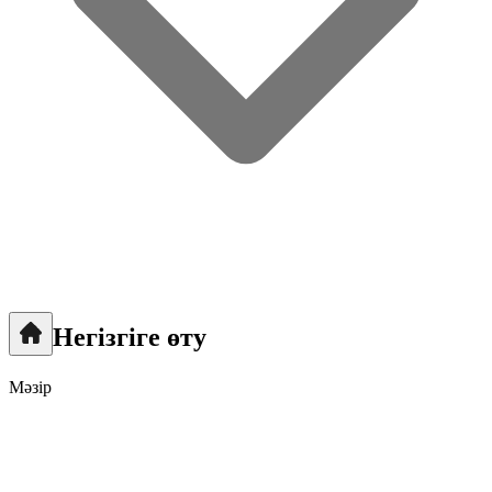
Негізгіге өту
Мәзір