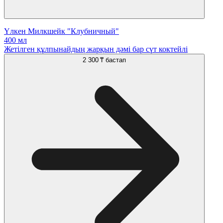
Үлкен Милкшейк "Клубничный"
400 мл
Жетілген құлпынайдың жарқын дәмі бар сүт коктейлі
2 300 ₸
бастап