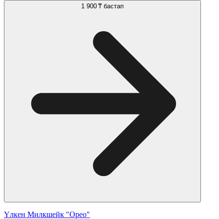
1 900 ₸
бастап
Үлкен Милкшейк "Орео"