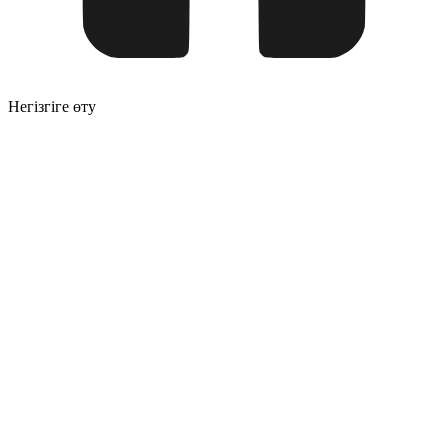
Негізгіге өту