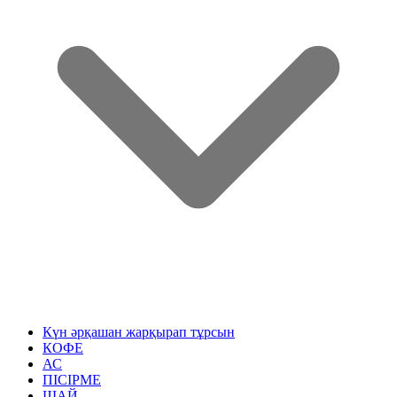
Күн әрқашан жарқырап тұрсын
КОФЕ
АС
ПІСІРМЕ
ШАЙ