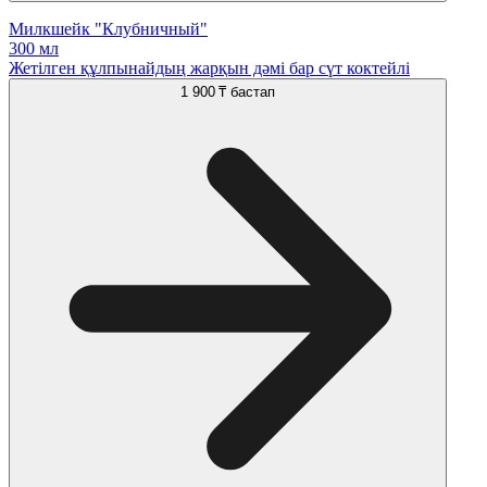
Милкшейк "Клубничный"
300 мл
Жетілген құлпынайдың жарқын дәмі бар сүт коктейлі
1 900 ₸
бастап