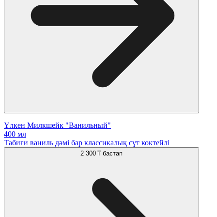
Үлкен Милкшейк "Ванильный"
400 мл
Табиғи ваниль дәмі бар классикалық сүт коктейлі
2 300 ₸
бастап