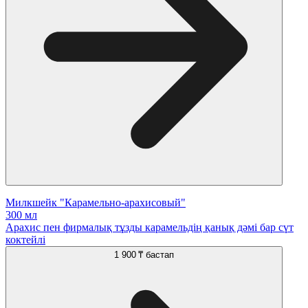
Милкшейк "Карамельно-арахисовый"
300 мл
Арахис пен фирмалық тұзды карамельдің қанық дәмі бар сүт
коктейлі
1 900 ₸
бастап