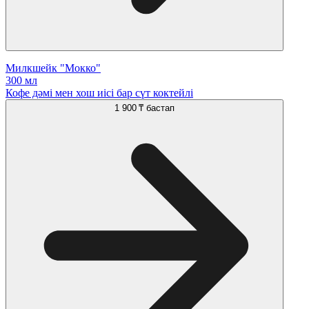
Милкшейк "Мокко"
300 мл
Кофе дәмі мен хош иісі бар сүт коктейлі
1 900 ₸
бастап