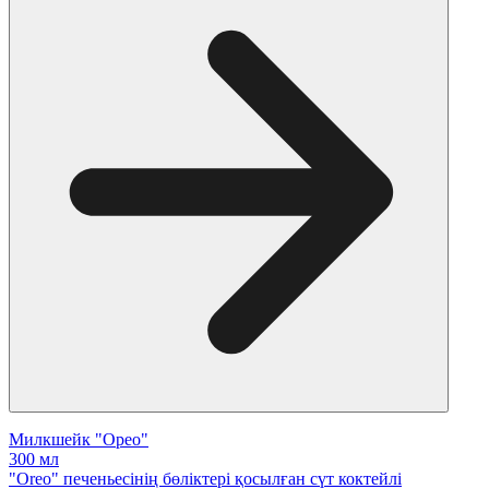
Милкшейк "Орео"
300 мл
"Oreo" печеньесінің бөліктері қосылған сүт коктейлі