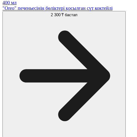
400 мл
"Oreo" печеньесінің бөліктері қосылған сүт коктейлі
2 300 ₸
бастап