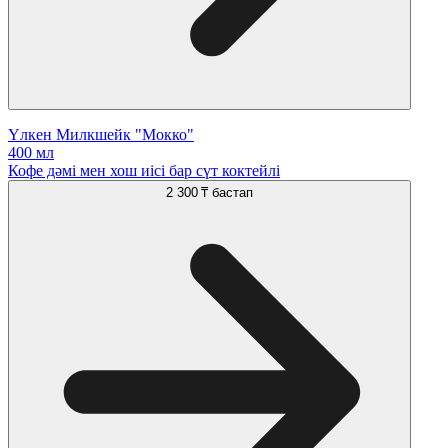
Үлкен Милкшейк "Мокко"
400 мл
Кофе дәмі мен хош иісі бар сүт коктейлі
2 300 ₸
бастап