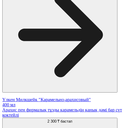
Үлкен Милкшейк "Карамельно-арахисовый"
400 мл
Арахис пен фирмалық тұзды карамельдің қанық дәмі бар сүт
коктейлі
2 300 ₸
бастап