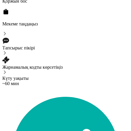
Қоржын бос
Мекеме таңдаңыз
Тапсырыс пікірі
Жарнамалық кодты көрсетіңіз
Күту уақыты
~60 мин