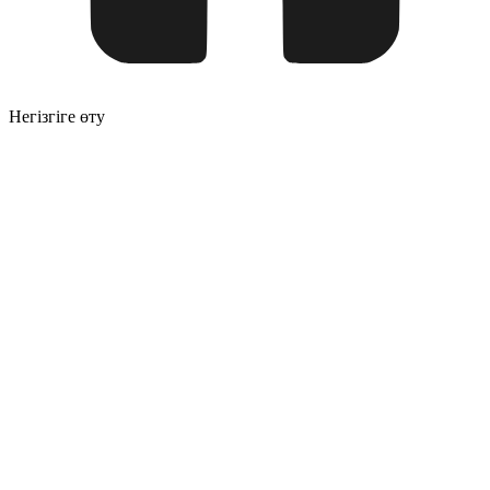
Негізгіге өту