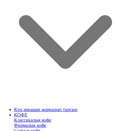
Күн әрқашан жарқырап тұрсын
КОФЕ
Классикалық кофе
Фирмалық кофе
Салқын кофе