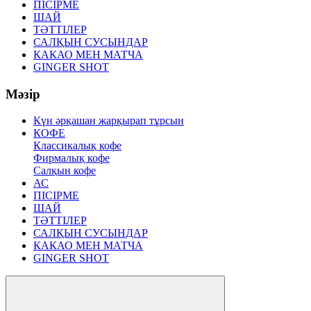
ПІСІРМЕ
ШАЙ
ТӘТТІЛЕР
САЛҚЫН СУСЫНДАР
КАКАО МЕН МАТЧА
GINGER SHOT
Мәзір
Күн әрқашан жарқырап тұрсын
КОФЕ
Классикалық кофе
Фирмалық кофе
Салқын кофе
АС
ПІСІРМЕ
ШАЙ
ТӘТТІЛЕР
САЛҚЫН СУСЫНДАР
КАКАО МЕН МАТЧА
GINGER SHOT