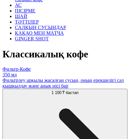
АС
ПІСІРМЕ
ШАЙ
ТӘТТІЛЕР
САЛҚЫН СУСЫНДАР
КАКАО МЕН МАТЧА
GINGER SHOT
Классикалық кофе
Фильтр-Кофе
350 мл
Фильтрлеу арқылы жасалған сусын, оның ерекшелігі сәл
қышқылдау және анық иісі бар
1 100 ₸
бастап