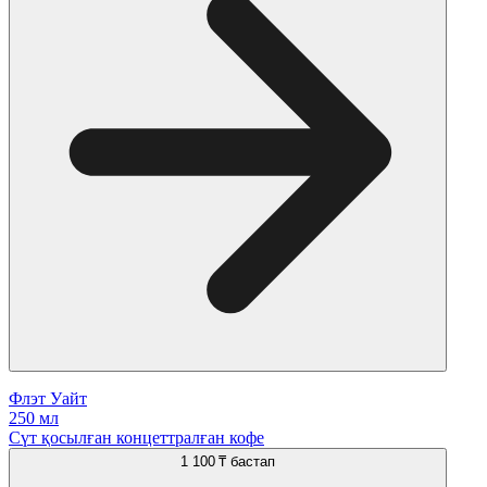
Флэт Уайт
250 мл
Сүт қосылған концеттралған кофе
1 100 ₸
бастап