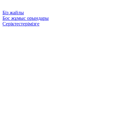
Біз жайлы
Бос жұмыс орындары
Серіктестерімізге