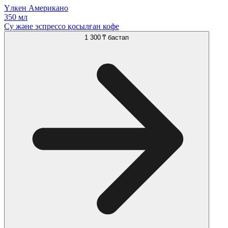
Үлкен Американо
350 мл
Су және эспрессо қосылған кофе
1 300 ₸
бастап