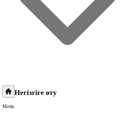
Негізгіге өту
Мәзір