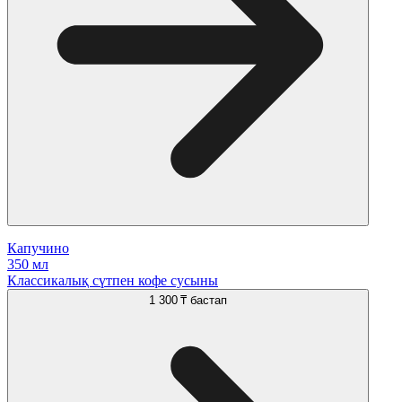
Капучино
350 мл
Классикалық сүтпен кофе сусыны
1 300 ₸
бастап