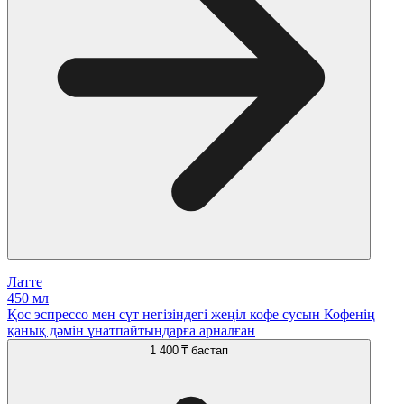
Латте
450 мл
Қос эспрессо мен сүт негізіндегі жеңіл кофе сусын Кофенің
қанық дәмін ұнатпайтындарға арналған
1 400 ₸
бастап