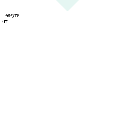
Төлеуге
0
₸