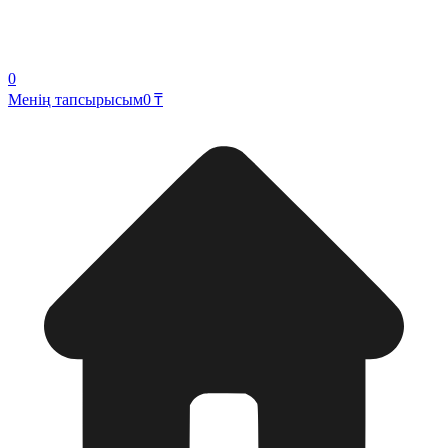
0
Менің тапсырысым
0 ₸