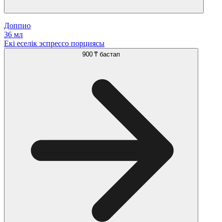
Доппио
36 мл
Екі еселік эспрессо порциясы
900 ₸
бастап