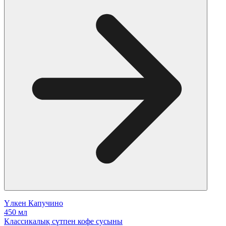
Үлкен Капучино
450 мл
Классикалық сүтпен кофе сусыны