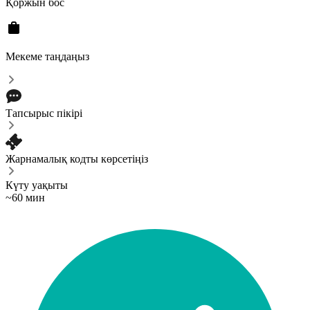
Қоржын бос
Мекеме таңдаңыз
Тапсырыс пікірі
Жарнамалық кодты көрсетіңіз
Күту уақыты
~60 мин