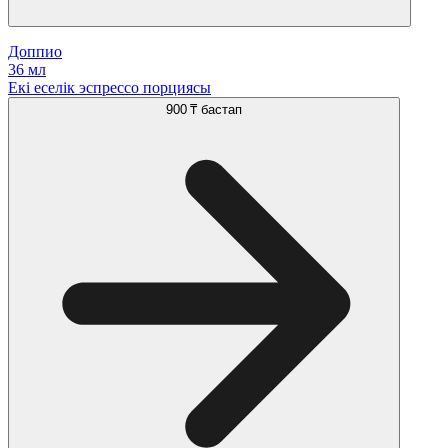
Доппио
36 мл
Екі еселік эспрессо порциясы
900 ₸
бастап