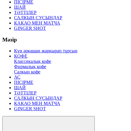
ПІСІРМЕ
ШАЙ
ТӘТТІЛЕР
САЛҚЫН СУСЫНДАР
КАКАО МЕН МАТЧА
GINGER SHOT
Мәзір
Күн әрқашан жарқырап тұрсын
КОФЕ
Классикалық кофе
Фирмалық кофе
Салқын кофе
АС
ПІСІРМЕ
ШАЙ
ТӘТТІЛЕР
САЛҚЫН СУСЫНДАР
КАКАО МЕН МАТЧА
GINGER SHOT