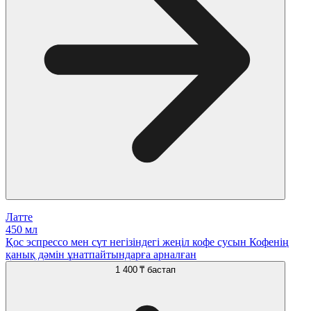
Латте
450 мл
Қос эспрессо мен сүт негізіндегі жеңіл кофе сусын Кофенің
қанық дәмін ұнатпайтындарға арналған
1 400 ₸
бастап