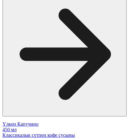
Үлкен Капучино
450 мл
Классикалық сүтпен кофе сусыны