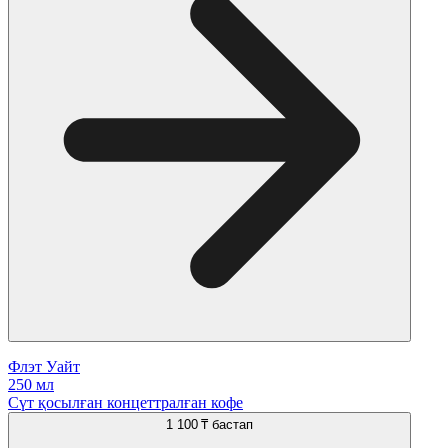
Флэт Уайт
250 мл
Сүт қосылған концеттралған кофе
1 100 ₸
бастап