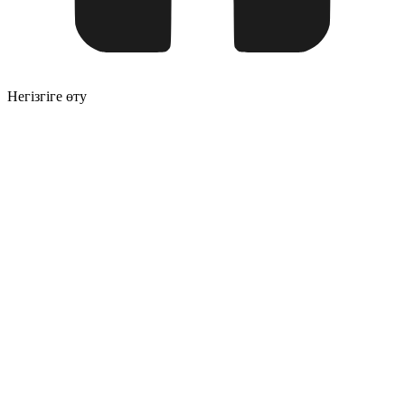
Негізгіге өту