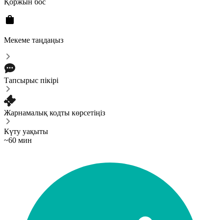
Қоржын бос
Мекеме таңдаңыз
Тапсырыс пікірі
Жарнамалық кодты көрсетіңіз
Күту уақыты
~60 мин