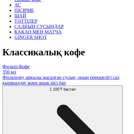
АС
ПІСІРМЕ
ШАЙ
ТӘТТІЛЕР
САЛҚЫН СУСЫНДАР
КАКАО МЕН МАТЧА
GINGER SHOT
Классикалық кофе
Фильтр-Кофе
350 мл
Фильтрлеу арқылы жасалған сусын, оның ерекшелігі сәл
қышқылдау және анық иісі бар
1 100 ₸
бастап