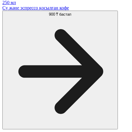
250 мл
Су және эспрессо қосылған кофе
900 ₸
бастап