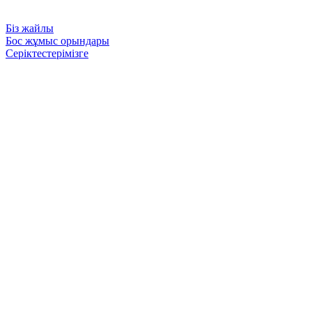
Біз жайлы
Бос жұмыс орындары
Серіктестерімізге