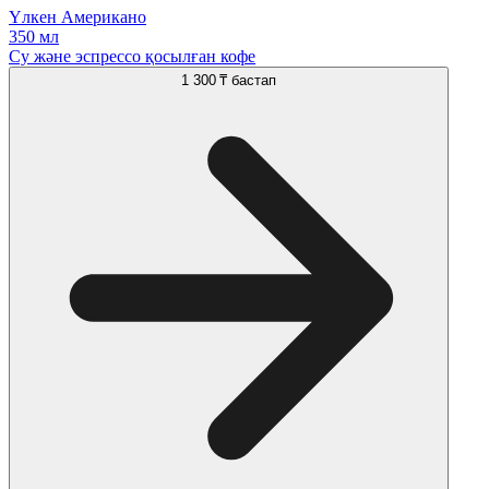
Үлкен Американо
350 мл
Су және эспрессо қосылған кофе
1 300 ₸
бастап