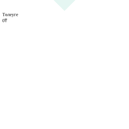
Төлеуге
0
₸