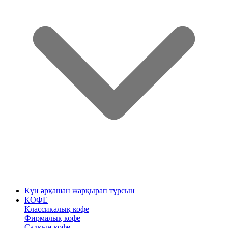
Күн әрқашан жарқырап тұрсын
КОФЕ
Классикалық кофе
Фирмалық кофе
Салқын кофе