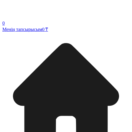
0
Менің тапсырысым
0 ₸