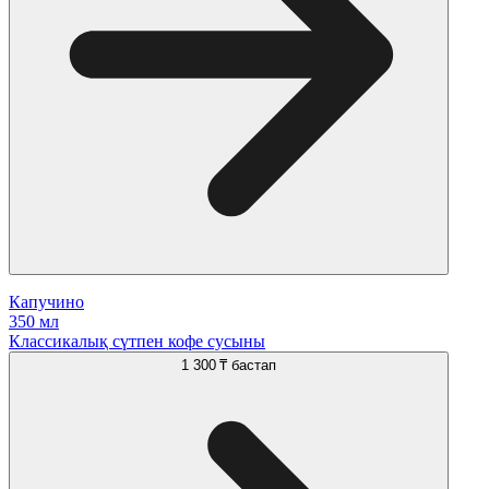
Капучино
350 мл
Классикалық сүтпен кофе сусыны
1 300 ₸
бастап