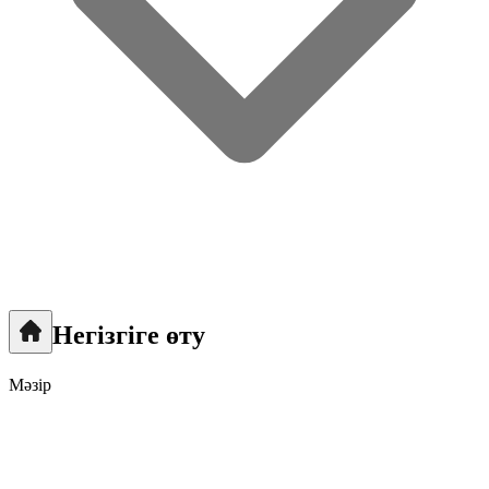
Негізгіге өту
Мәзір