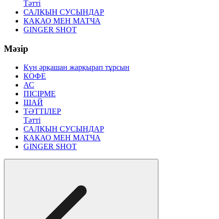
Тәтті
САЛҚЫН СУСЫНДАР
КАКАО МЕН МАТЧА
GINGER SHOT
Мәзір
Күн әрқашан жарқырап тұрсын
КОФЕ
АС
ПІСІРМЕ
ШАЙ
ТӘТТІЛЕР
Тәтті
САЛҚЫН СУСЫНДАР
КАКАО МЕН МАТЧА
GINGER SHOT