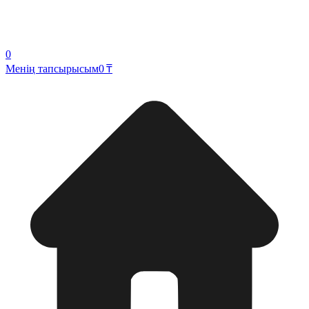
0
Менің тапсырысым
0 ₸