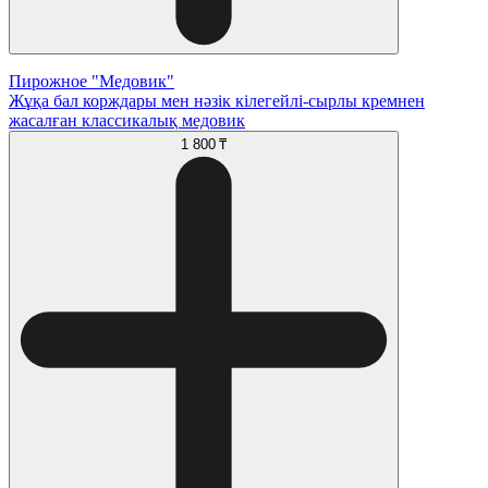
Пирожное "Медовик"
Жұқа бал корждары мен нәзік кілегейлі-сырлы кремнен
жасалған классикалық медовик
1 800 ₸