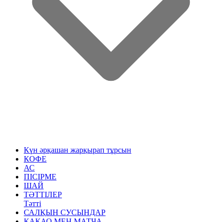
Күн әрқашан жарқырап тұрсын
КОФЕ
АС
ПІСІРМЕ
ШАЙ
ТӘТТІЛЕР
Тәтті
САЛҚЫН СУСЫНДАР
КАКАО МЕН МАТЧА