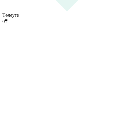
Төлеуге
0
₸