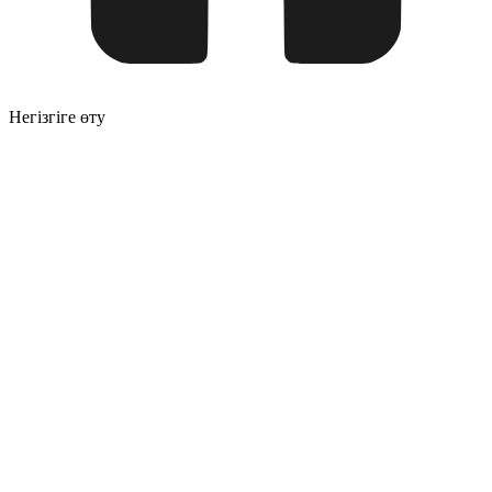
Негізгіге өту