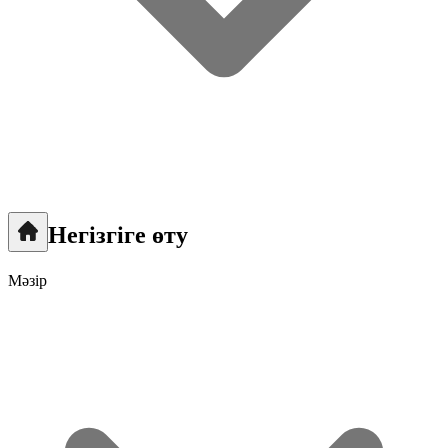
Негізгіге өту
Мәзір