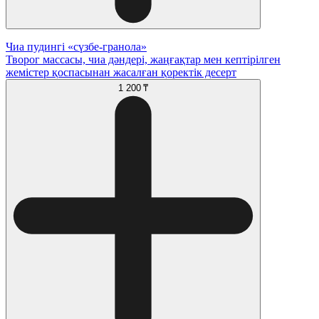
Чиа пудингі «сүзбе-гранола»
Творог массасы, чиа дәндері, жаңғақтар мен кептірілген
жемістер қоспасынан жасалған қоректік десерт
1 200 ₸