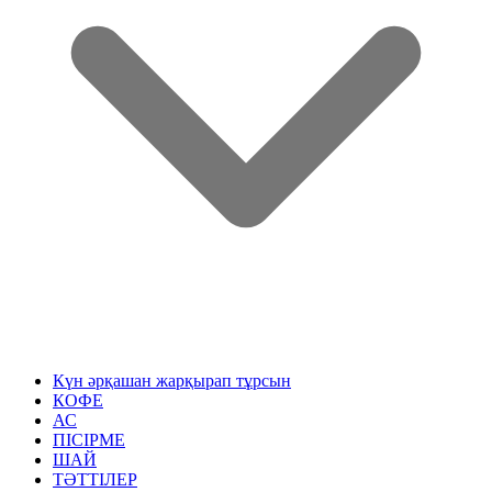
Күн әрқашан жарқырап тұрсын
КОФЕ
АС
ПІСІРМЕ
ШАЙ
ТӘТТІЛЕР