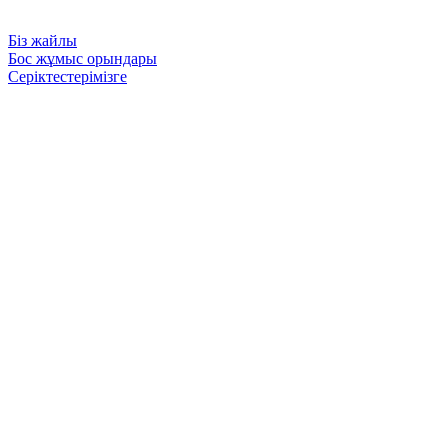
Біз жайлы
Бос жұмыс орындары
Серіктестерімізге