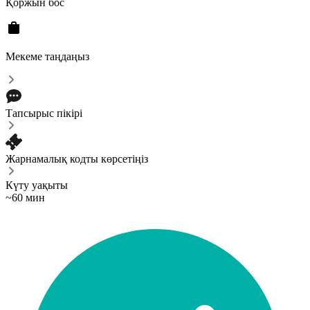
Қоржын бос
Мекеме таңдаңыз
Тапсырыс пікірі
Жарнамалық кодты көрсетіңіз
Күту уақыты
~60 мин