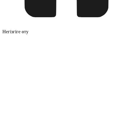
Негізгіге өту