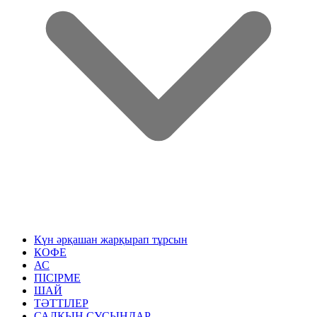
Күн әрқашан жарқырап тұрсын
КОФЕ
АС
ПІСІРМЕ
ШАЙ
ТӘТТІЛЕР
САЛҚЫН СУСЫНДАР