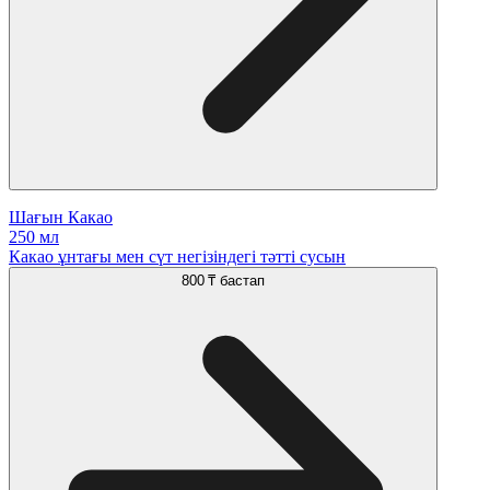
Шағын Какао
250 мл
Какао ұнтағы мен сүт негізіндегі тәтті сусын
800 ₸
бастап