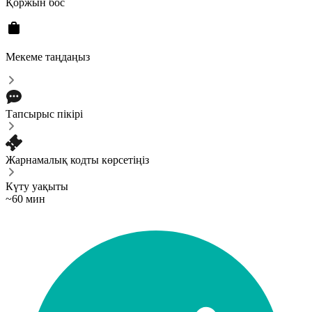
Қоржын бос
Мекеме таңдаңыз
Тапсырыс пікірі
Жарнамалық кодты көрсетіңіз
Күту уақыты
~60 мин