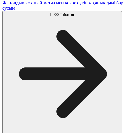
Жапондық көк шай матча мен кокос сүтінің қанық дәмі бар
сусын
1 900 ₸
бастап