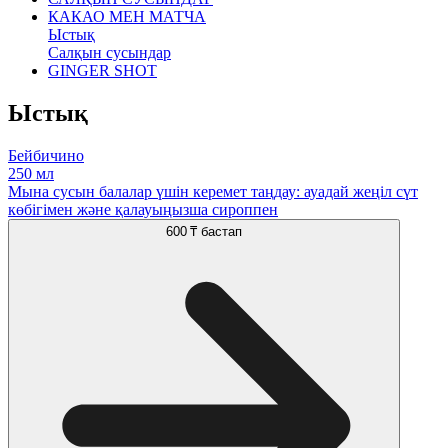
КАКАО МЕН МАТЧА
Ыстық
Салқын сусындар
GINGER SHOT
Ыстық
Бейбичино
250 мл
Мына сусын балалар үшін керемет таңдау: ауадай жеңіл сүт
көбігімен және қалауыңызша сироппен
600 ₸
бастап