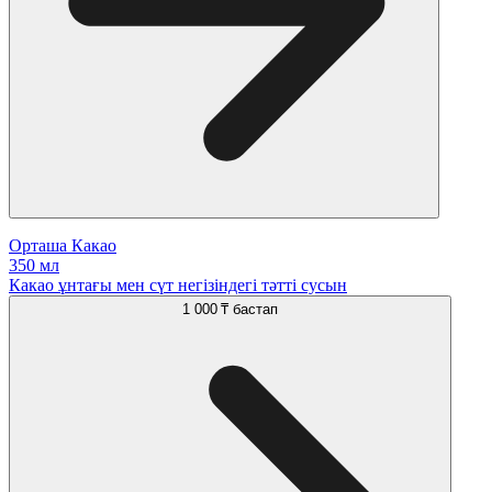
Орташа Какао
350 мл
Какао ұнтағы мен сүт негізіндегі тәтті сусын
1 000 ₸
бастап