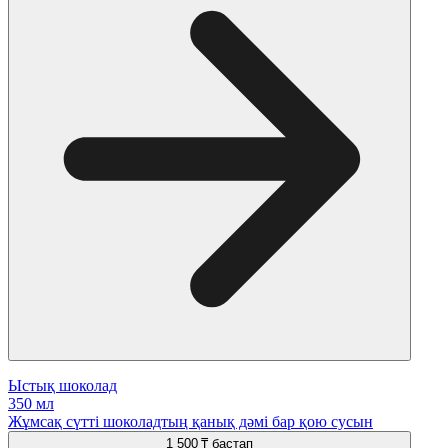
Ыстық шоколад
350 мл
Жұмсақ сүтті шоколадтың қанық дәмі бар қою сусын
1 500 ₸
бастап