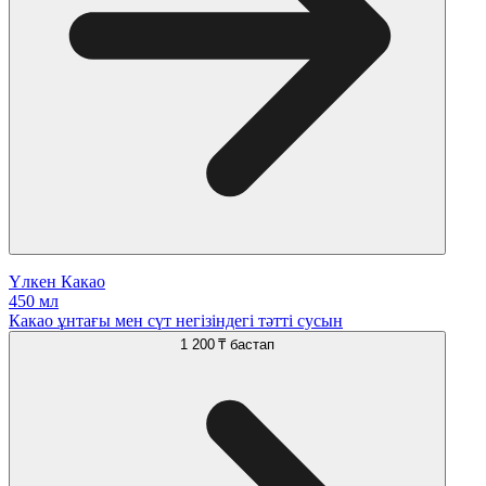
Үлкен Какао
450 мл
Какао ұнтағы мен сүт негізіндегі тәтті сусын
1 200 ₸
бастап