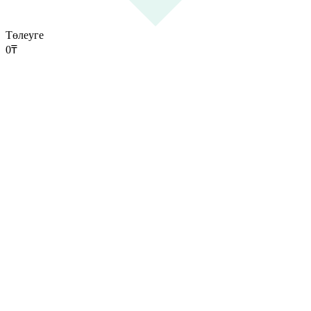
Төлеуге
0
₸