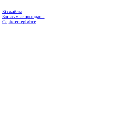
Біз жайлы
Бос жұмыс орындары
Серіктестерімізге