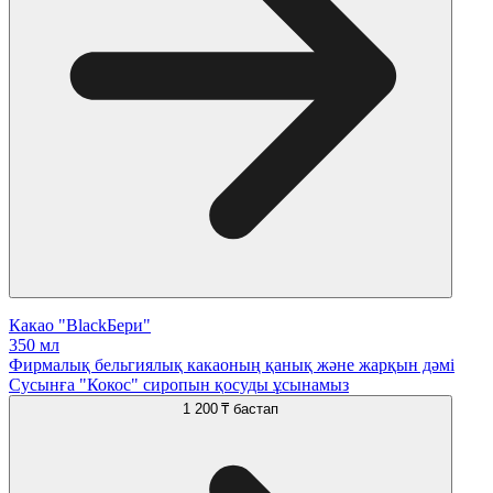
Какао "BlackБери"
350 мл
Фирмалық бельгиялық какаоның қанық және жарқын дәмі
Сусынға "Кокос" сиропын қосуды ұсынамыз
1 200 ₸
бастап