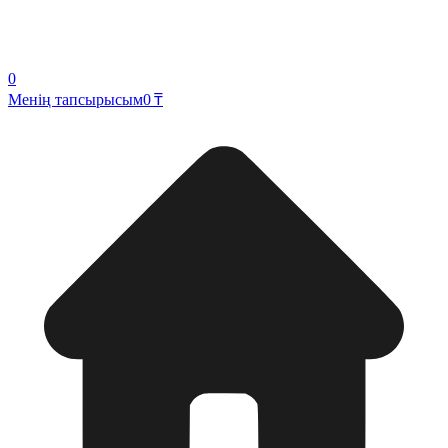
0
Менің тапсырысым
0 ₸