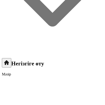
Негізгіге өту
Мәзір