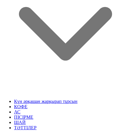
Күн әрқашан жарқырап тұрсын
КОФЕ
АС
ПІСІРМЕ
ШАЙ
ТӘТТІЛЕР