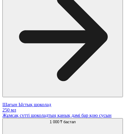
Шағын Ыстық шоколад
250 мл
Жұмсақ сүтті шоколадтың қанық дәмі бар қою сусын
1 000 ₸
бастап