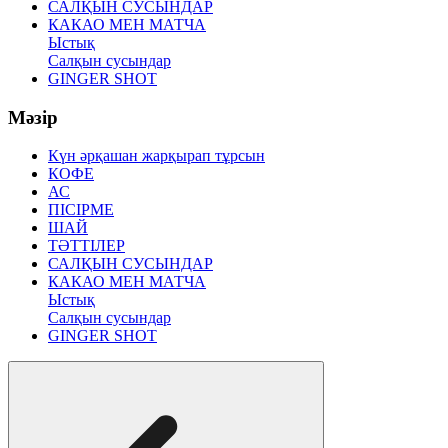
САЛҚЫН СУСЫНДАР
КАКАО МЕН МАТЧА
Ыстық
Салқын сусындар
GINGER SHOT
Мәзір
Күн әрқашан жарқырап тұрсын
КОФЕ
АС
ПІСІРМЕ
ШАЙ
ТӘТТІЛЕР
САЛҚЫН СУСЫНДАР
КАКАО МЕН МАТЧА
Ыстық
Салқын сусындар
GINGER SHOT