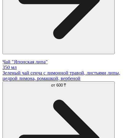
Чай "Японская липа"
350 мл
Зеленый чай сенча с лимонной травой, листьями липы,
цедрой лимона, ромашкой, вербеной
от
600 ₸