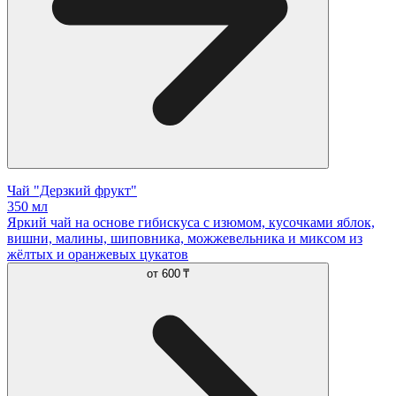
Чай "Дерзкий фрукт"
350 мл
Яркий чай на основе гибискуса с изюмом, кусочками яблок,
вишни, малины, шиповника, можжевельника и миксом из
жёлтых и оранжевых цукатов
от
600 ₸