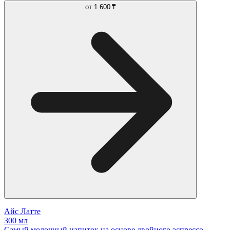
от
1 600 ₸
Айс Латте
300 мл
Самый молочный напиток на основе двойного эспрессо