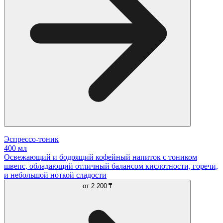
Эспрессо-тоник
400 мл
Освежающий и бодрящий кофейный напиток с тоником
швепс, обладающий отличный балансом кислотности, горечи,
и небольшой ноткой сладости
от
2 200 ₸