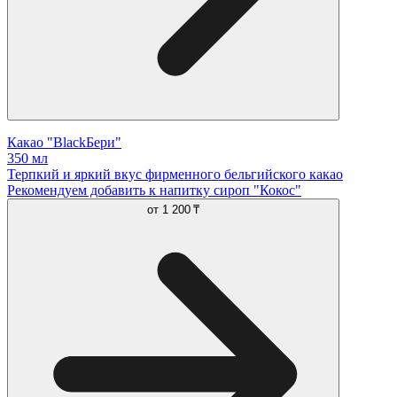
Какао "BlackБери"
350 мл
Терпкий и яркий вкус фирменного бельгийского какао
Рекомендуем добавить к напитку сироп "Кокос"
от
1 200 ₸