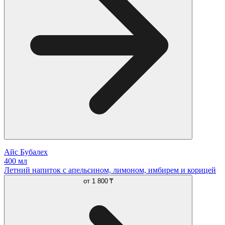
Айс Бубалех
400 мл
Летний напиток с апельсином, лимоном, имбирем и корицей
от
1 800 ₸