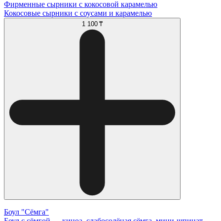
Фирменные сырники с кокосовой карамелью
Кокосовые сырники с соусами и карамелью
1 100 ₸
Боул "Сёмга"
Боул с сёмгой — киноа, слабосолёная сёмга, мини-шпинат,