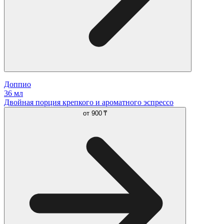
Доппио
36 мл
Двойная порция крепкого и ароматного эспрессо
от
900 ₸