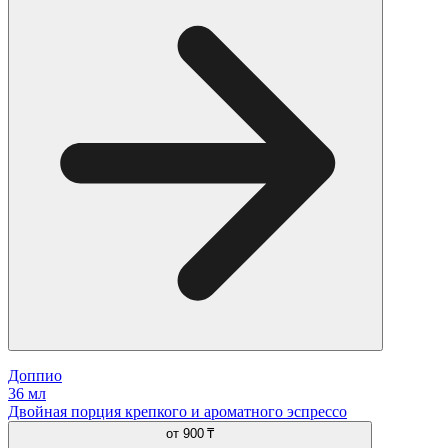
Доппио
36 мл
Двойная порция крепкого и ароматного эспрессо
от
900 ₸