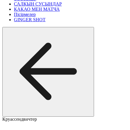
САЛҚЫН СУСЫНДАР
КАКАО МЕН МАТЧА
Пісірмелер
GINGER SHOT
Круассендвичтер