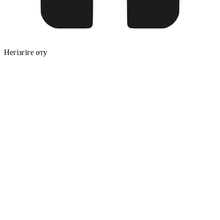
Негізгіге өту