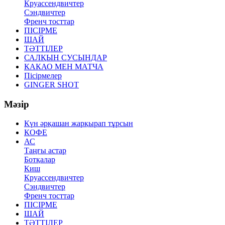
Круассендвичтер
Сэндвичтер
Френч тосттар
ПІСІРМЕ
ШАЙ
ТӘТТІЛЕР
САЛҚЫН СУСЫНДАР
КАКАО МЕН МАТЧА
Пісірмелер
GINGER SHOT
Мәзір
Күн әрқашан жарқырап тұрсын
КОФЕ
АС
Таңғы астар
Ботқалар
Киш
Круассендвичтер
Сэндвичтер
Френч тосттар
ПІСІРМЕ
ШАЙ
ТӘТТІЛЕР