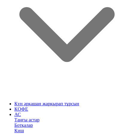
Күн әрқашан жарқырап тұрсын
КОФЕ
АС
Таңғы астар
Ботқалар
Киш