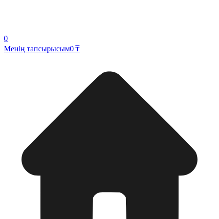
0
Менің тапсырысым
0 ₸