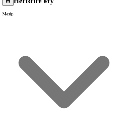
Негізгіге өту
Мәзір