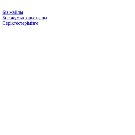
Біз жайлы
Бос жұмыс орындары
Серіктестерімізге