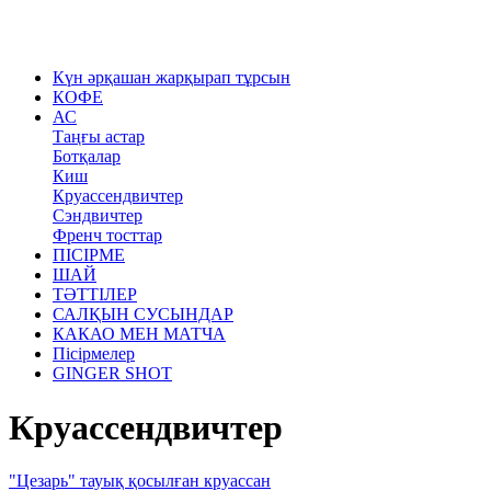
Күн әрқашан жарқырап тұрсын
КОФЕ
АС
Таңғы астар
Ботқалар
Киш
Круассендвичтер
Сэндвичтер
Френч тосттар
ПІСІРМЕ
ШАЙ
ТӘТТІЛЕР
САЛҚЫН СУСЫНДАР
КАКАО МЕН МАТЧА
Пісірмелер
GINGER SHOT
Круассендвичтер
"Цезарь" тауық қосылған круассан