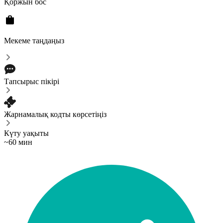
Қоржын бос
Мекеме таңдаңыз
Тапсырыс пікірі
Жарнамалық кодты көрсетіңіз
Күту уақыты
~60 мин