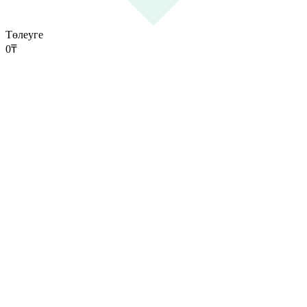
Төлеуге
0
₸