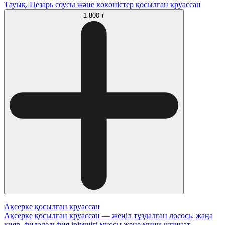
Тауық, Цезарь соусы және көкөністер қосылған круассан
1 800 ₸
Ақсерке қосылған круассан
Ақсерке қосылған круассан — жеңіл тұздалған лосось, жаңа
қияр, филадельфия ірімшігі муссы және мини-шпинат