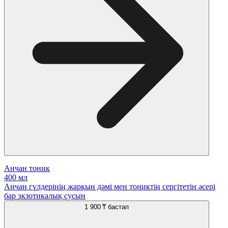
Анчан тоник
400 мл
Анчан гүлдерінің жарқын дәмі мен тониктің сергітетін әсері
бар экзотикалық сусын
1 900 ₸
бастап