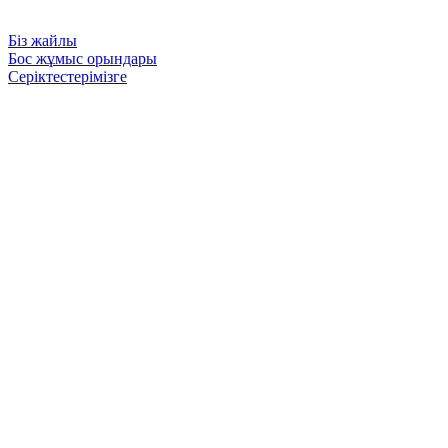
Біз жайлы
Бос жұмыс орындары
Серіктестерімізге