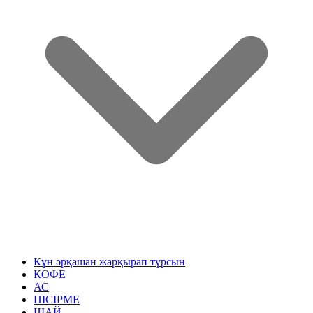
Күн әрқашан жарқырап тұрсын
КОФЕ
АС
ПІСІРМЕ
ШАЙ