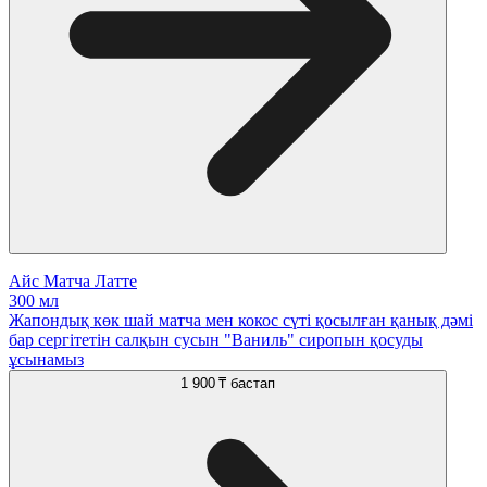
Айс Матча Латте
300 мл
Жапондық көк шай матча мен кокос сүті қосылған қанық дәмі
бар сергітетін салқын сусын "Ваниль" сиропын қосуды
ұсынамыз
1 900 ₸
бастап