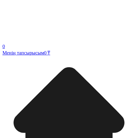
0
Менің тапсырысым
0 ₸