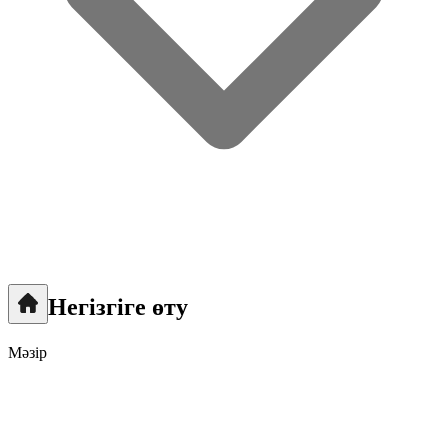
Негізгіге өту
Мәзір