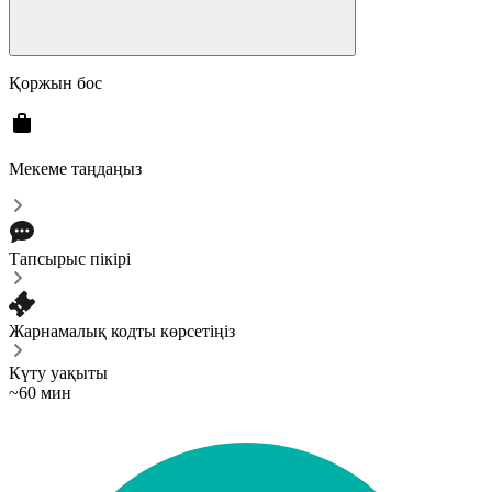
Қоржын бос
Мекеме таңдаңыз
Тапсырыс пікірі
Жарнамалық кодты көрсетіңіз
Күту уақыты
~60 мин