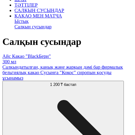
ТӘТТІЛЕР
САЛҚЫН СУСЫНДАР
КАКАО МЕН МАТЧА
Ыстық
Салқын сусындар
Салқын сусындар
Айс Какао "BlackБери"
300 мл
Салқындатылған, қанық және жарқын дәмі бар фирмалық
бельгиялық какао Сусынға "Кокос" сиропын қосуды
ұсынамыз
1 200 ₸
бастап