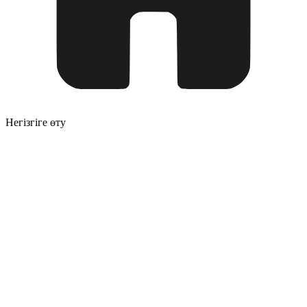
Негізгіге өту