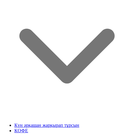
Күн әрқашан жарқырап тұрсын
КОФЕ