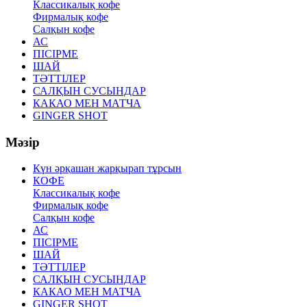
Классикалық кофе
Фирмалық кофе
Салқын кофе
АС
ПІСІРМЕ
ШАЙ
ТӘТТІЛЕР
САЛҚЫН СУСЫНДАР
КАКАО МЕН МАТЧА
GINGER SHOT
Мәзір
Күн әрқашан жарқырап тұрсын
КОФЕ
Классикалық кофе
Фирмалық кофе
Салқын кофе
АС
ПІСІРМЕ
ШАЙ
ТӘТТІЛЕР
САЛҚЫН СУСЫНДАР
КАКАО МЕН МАТЧА
GINGER SHOT