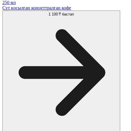
250 мл
Сүт қосылған концеттралған кофе
1 100 ₸
бастап