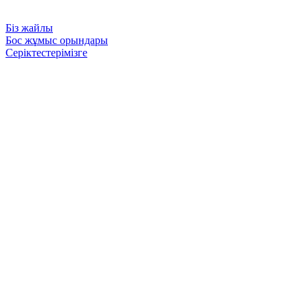
Біз жайлы
Бос жұмыс орындары
Серіктестерімізге