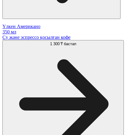
Үлкен Американо
350 мл
Су және эспрессо қосылған кофе
1 300 ₸
бастап