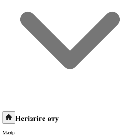
Негізгіге өту
Мәзір