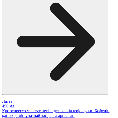
Латте
450 мл
Қос эспрессо мен сүт негізіндегі жеңіл кофе сусын Кофенің
қанық дәмін ұнатпайтындарға арналған