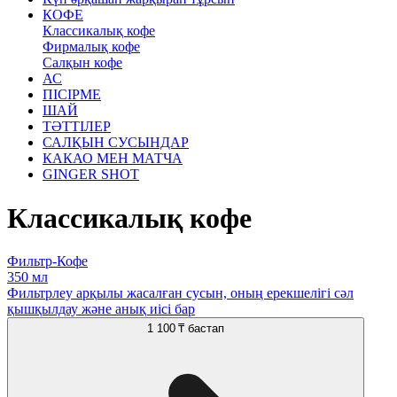
КОФЕ
Классикалық кофе
Фирмалық кофе
Салқын кофе
АС
ПІСІРМЕ
ШАЙ
ТӘТТІЛЕР
САЛҚЫН СУСЫНДАР
КАКАО МЕН МАТЧА
GINGER SHOT
Классикалық кофе
Фильтр-Кофе
350 мл
Фильтрлеу арқылы жасалған сусын, оның ерекшелігі сәл
қышқылдау және анық иісі бар
1 100 ₸
бастап