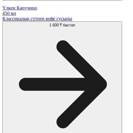
Үлкен Капучино
450 мл
Классикалық сүтпен кофе сусыны
1 600 ₸
бастап