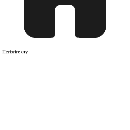
Негізгіге өту