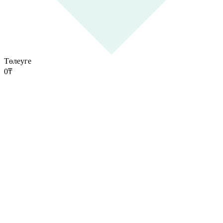
Төлеуге
0
₸