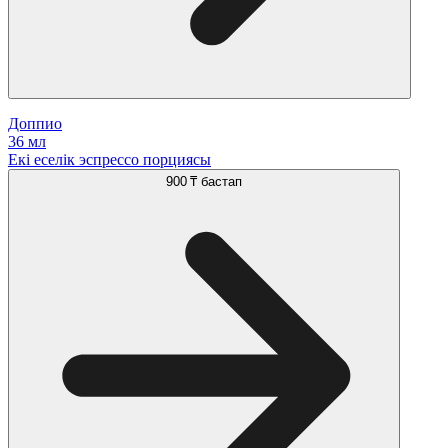
Доппио
36 мл
Екі еселік эспрессо порциясы
900 ₸
бастап