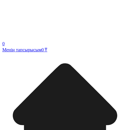
0
Менің тапсырысым
0 ₸