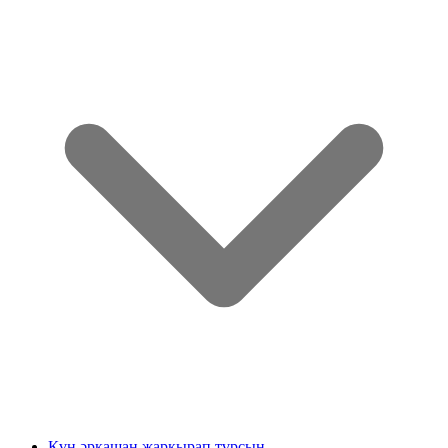
Күн әрқашан жарқырап тұрсын