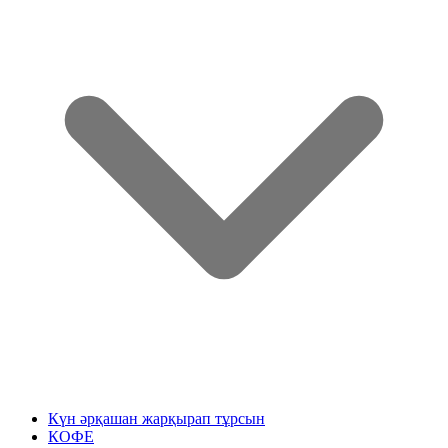
Күн әрқашан жарқырап тұрсын
КОФЕ