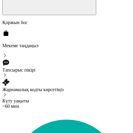
Қоржын бос
Мекеме таңдаңыз
Тапсырыс пікірі
Жарнамалық кодты көрсетіңіз
Күту уақыты
~60 мин