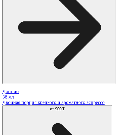
Доппио
36 мл
Двойная порция крепкого и ароматного эспрессо
от
900 ₸