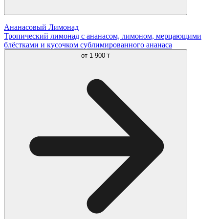
Ананасовый Лимонад
Тропический лимонад с ананасом, лимоном, мерцающими
блёстками и кусочком сублимированного ананаса
от
1 900 ₸