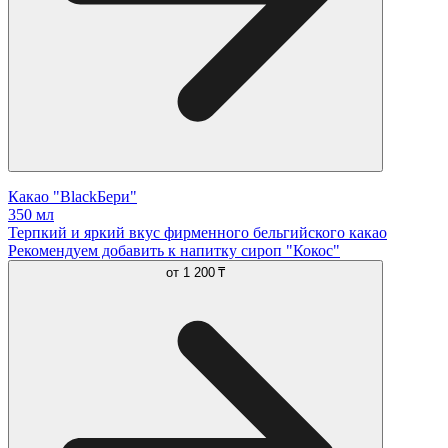
Какао "BlackБери"
350 мл
Терпкий и яркий вкус фирменного бельгийского какао
Рекомендуем добавить к напитку сироп "Кокос"
от
1 200 ₸