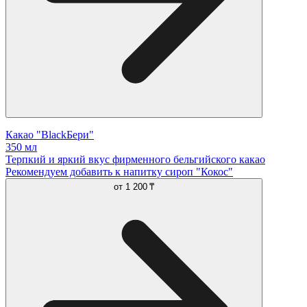
Какао "BlackБери"
350 мл
Терпкий и яркий вкус фирменного бельгийского какао
Рекомендуем добавить к напитку сироп "Кокос"
от
1 200 ₸