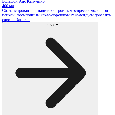
Большой Айс Капучино
400 мл
Сбалансированный напиток с тройным эспрессо, молочной
пенкой, посыпанный какао-порошком Рекомендуем добавить
сироп "Ваниль"
от
1 600 ₸