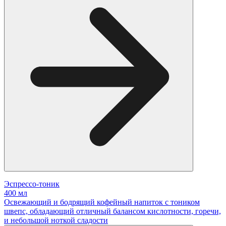
Эспрессо-тоник
400 мл
Освежающий и бодрящий кофейный напиток с тоником
швепс, обладающий отличный балансом кислотности, горечи,
и небольшой ноткой сладости