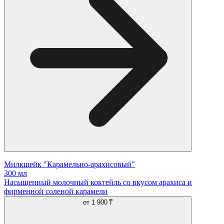
Милкшейк "Карамельно-арахисовый"
300 мл
Насыщенный молочный коктейль со вкусом арахиса и
фирменной соленой карамели
от
1 900 ₸