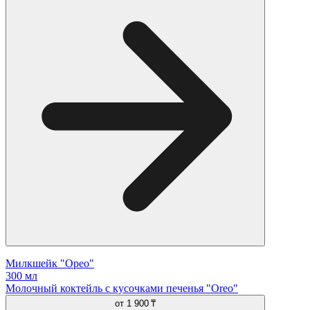
Милкшейк "Орео"
300 мл
Молочный коктейль с кусочками печенья "Oreo"
от
1 900 ₸