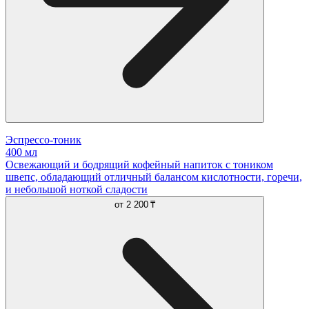
Эспрессо-тоник
400 мл
Освежающий и бодрящий кофейный напиток с тоником
швепс, обладающий отличный балансом кислотности, горечи,
и небольшой ноткой сладости
от
2 200 ₸