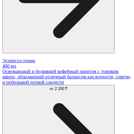
Эспрессо-тоник
400 мл
Освежающий и бодрящий кофейный напиток с тоником
швепс, обладающий отличный балансом кислотности, горечи,
и небольшой ноткой сладости
от
2 200 ₸