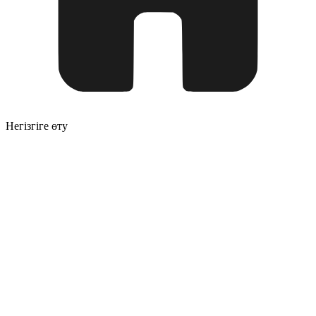
Негізгіге өту