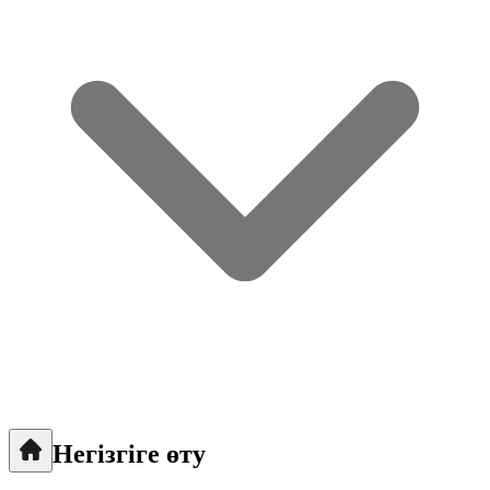
Негізгіге өту