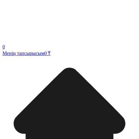
0
Менің тапсырысым
0 ₸