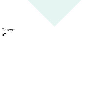
Төлеуге
0
₸