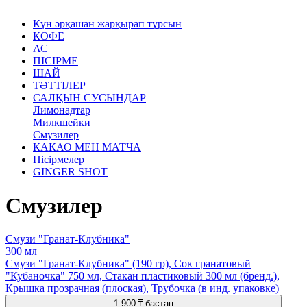
Күн әрқашан жарқырап тұрсын
КОФЕ
АС
ПІСІРМЕ
ШАЙ
ТӘТТІЛЕР
САЛҚЫН СУСЫНДАР
Лимонадтар
Милкшейки
Смузилер
КАКАО МЕН МАТЧА
Пісірмелер
GINGER SHOT
Смузилер
Смузи "Гранат-Клубника"
300 мл
Смузи "Гранат-Клубника" (190 гр), Сок гранатовый
"Кубаночка" 750 мл, Стакан пластиковый 300 мл (бренд.),
Крышка прозрачная (плоская), Трубочка (в инд. упаковке)
1 900 ₸
бастап