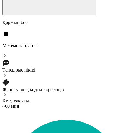
Қоржын бос
Мекеме таңдаңыз
Тапсырыс пікірі
Жарнамалық кодты көрсетіңіз
Күту уақыты
~60 мин