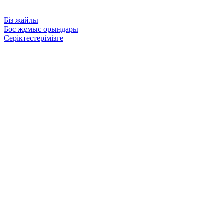
Біз жайлы
Бос жұмыс орындары
Серіктестерімізге