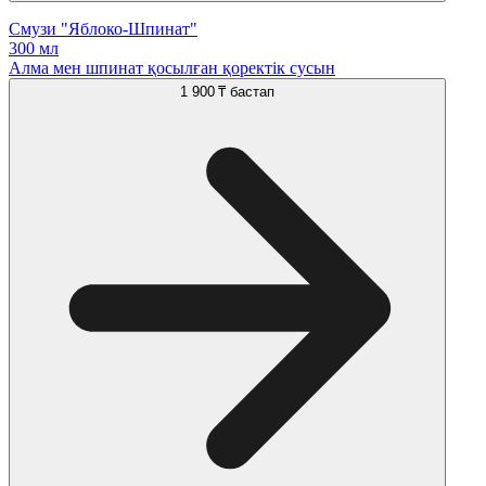
Смузи "Яблоко-Шпинат"
300 мл
Алма мен шпинат қосылған қоректік сусын
1 900 ₸
бастап