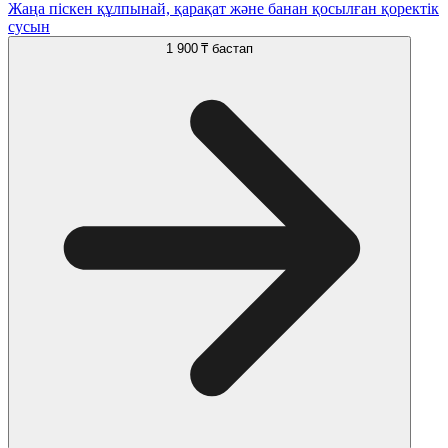
Жаңа піскен құлпынай, қарақат және банан қосылған қоректік
сусын
1 900 ₸
бастап