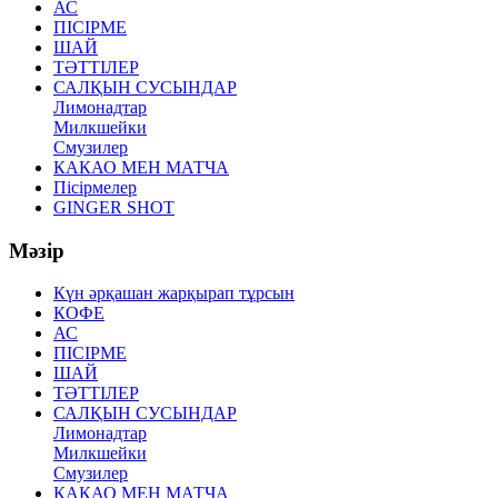
АС
ПІСІРМЕ
ШАЙ
ТӘТТІЛЕР
САЛҚЫН СУСЫНДАР
Лимонадтар
Милкшейки
Смузилер
КАКАО МЕН МАТЧА
Пісірмелер
GINGER SHOT
Мәзір
Күн әрқашан жарқырап тұрсын
КОФЕ
АС
ПІСІРМЕ
ШАЙ
ТӘТТІЛЕР
САЛҚЫН СУСЫНДАР
Лимонадтар
Милкшейки
Смузилер
КАКАО МЕН МАТЧА