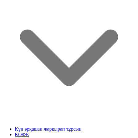
Күн әрқашан жарқырап тұрсын
КОФЕ