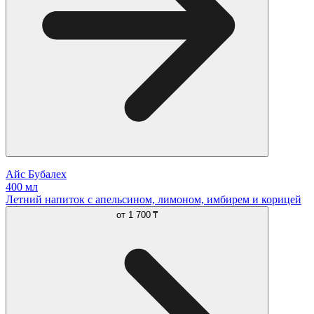
Айс Бубалех
400 мл
Летний напиток с апельсином, лимоном, имбирем и корицей
от
1 700 ₸