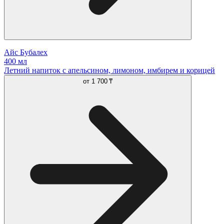
Айс Бубалех
400 мл
Летний напиток с апельсином, лимоном, имбирем и корицей
от
1 700 ₸