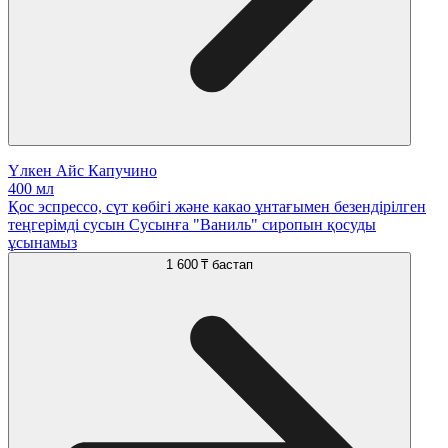
Үлкен Айс Капучино
400 мл
Қос эспрессо, сүт көбігі және какао ұнтағымен безендірілген
теңгерімді сусын Сусынға "Ваниль" сиропын қосуды
ұсынамыз
1 600 ₸
бастап