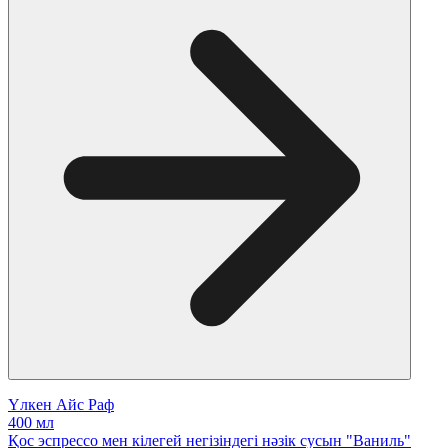
Үлкен Айс Раф
400 мл
Қос эспрессо мен кілегей негізіндегі нәзік сусын "Ваниль"