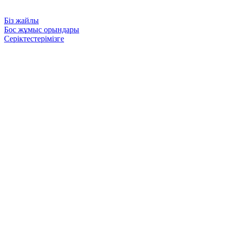
Біз жайлы
Бос жұмыс орындары
Серіктестерімізге