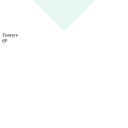
Төлеуге
0
₸