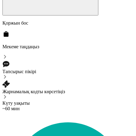
Қоржын бос
Мекеме таңдаңыз
Тапсырыс пікірі
Жарнамалық кодты көрсетіңіз
Күту уақыты
~60 мин