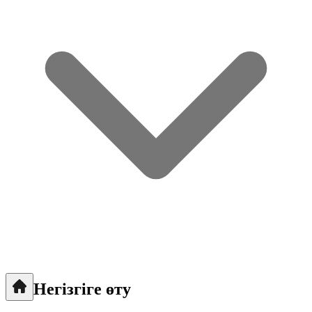
Негізгіге өту