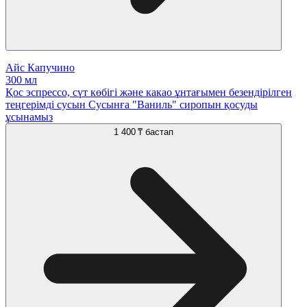
Айс Капучино
300 мл
Қос эспрессо, сүт көбігі және какао ұнтағымен безендірілген
теңгерімді сусын Сусынға "Ваниль" сиропын қосуды
ұсынамыз
1 400 ₸
бастап