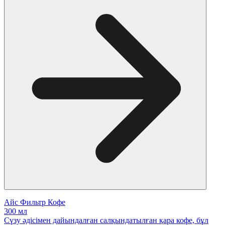
Айс Фильтр Кофе
300 мл
Сүзу әдісімен дайындалған салқындатылған қара кофе, бұл