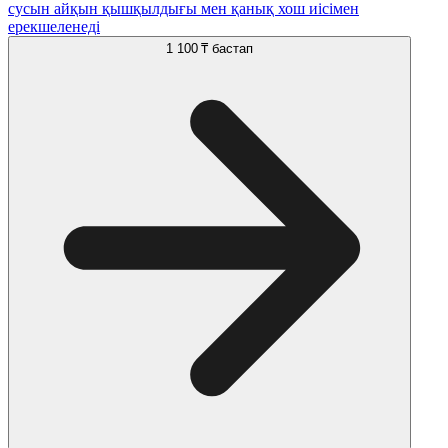
сусын айқын қышқылдығы мен қанық хош иісімен
ерекшеленеді
1 100 ₸
бастап