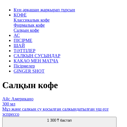
Күн әрқашан жарқырап тұрсын
КОФЕ
Классикалық кофе
Фирмалық кофе
Салқын кофе
АС
ПІСІРМЕ
ШАЙ
ТӘТТІЛЕР
САЛҚЫН СУСЫНДАР
КАКАО МЕН МАТЧА
Пісірмелер
GINGER SHOT
Салқын кофе
Айс Американо
300 мл
Мұз және салқын су қосылған салқындатылған үш есе
эспрессо
1 300 ₸
бастап