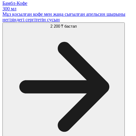
Бамбл-Кофе
300 мл
Мұз қосылған кофе мен жаңа сығылған апельсин шырыны
негізіндегі сергітетін сусын
2 200 ₸
бастап