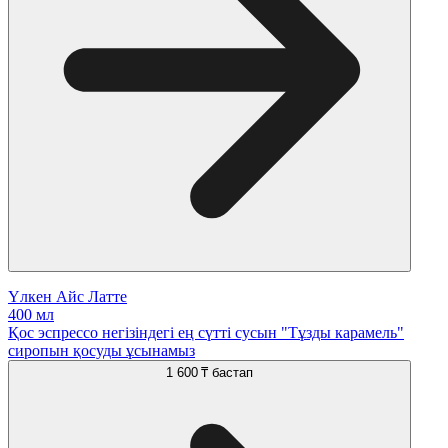
Үлкен Айс Латте
400 мл
Қос эспрессо негізіндегі ең сүтті сусын "Тұзды карамель"
сиропын қосуды ұсынамыз
1 600 ₸
бастап