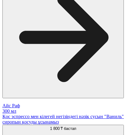
Айс Раф
300 мл
Қос эспрессо мен кілегей негізіндегі нәзік сусын "Ваниль"
сиропын қосуды ұсынамыз
1 800 ₸
бастап