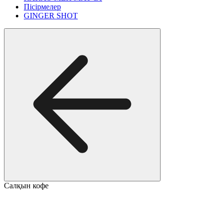
Пісірмелер
GINGER SHOT
Салқын кофе