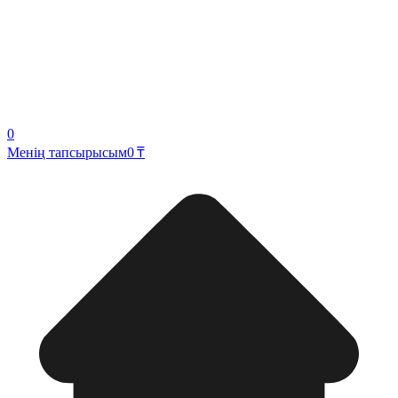
0
Менің тапсырысым
0 ₸