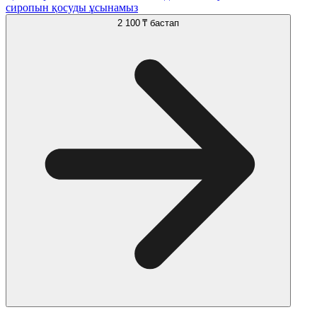
сиропын қосуды ұсынамыз
2 100 ₸
бастап