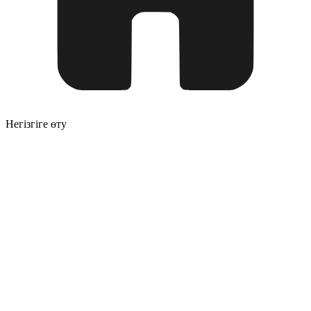
Негізгіге өту