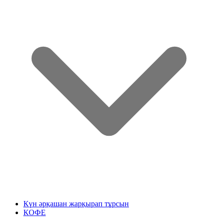
Күн әрқашан жарқырап тұрсын
КОФЕ