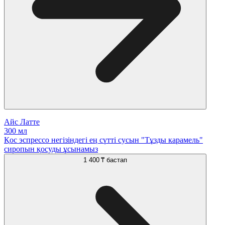
Айс Латте
300 мл
Қос эспрессо негізіндегі ең сүтті сусын "Тұзды карамель"
сиропын қосуды ұсынамыз
1 400 ₸
бастап