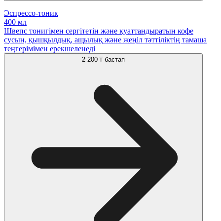
Эспрессо-тоник
400 мл
Швепс тонигімен сергітетін және қуаттандыратын кофе
сусын, қышқылдық, ащылық және жеңіл тәттіліктің тамаша
теңгерімімен ерекшеленеді
2 200 ₸
бастап