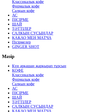
Классикалық кофе
Фирмалық кофе
Салқын кофе
АС
ПІСІРМЕ
ШАЙ
ТӘТТІЛЕР
САЛҚЫН СУСЫНДАР
КАКАО МЕН МАТЧА
Пісірмелер
GINGER SHOT
Мәзір
Күн әрқашан жарқырап тұрсын
КОФЕ
Классикалық кофе
Фирмалық кофе
Салқын кофе
АС
ПІСІРМЕ
ШАЙ
ТӘТТІЛЕР
САЛҚЫН СУСЫНДАР
КАКАО МЕН МАТЧА