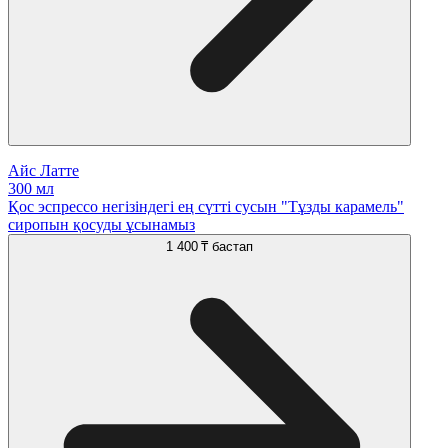
Айс Латте
300 мл
Қос эспрессо негізіндегі ең сүтті сусын "Тұзды карамель"
сиропын қосуды ұсынамыз
1 400 ₸
бастап