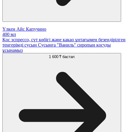
Үлкен Айс Капучино
400 мл
Қос эспрессо, сүт көбігі және какао ұнтағымен безендірілген
теңгерімді сусын Сусынға "Ваниль" сиропын қосуды
ұсынамыз
1 600 ₸
бастап