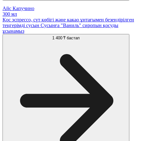
Айс Капучино
300 мл
Қос эспрессо, сүт көбігі және какао ұнтағымен безендірілген
теңгерімді сусын Сусынға "Ваниль" сиропын қосуды
ұсынамыз
1 400 ₸
бастап