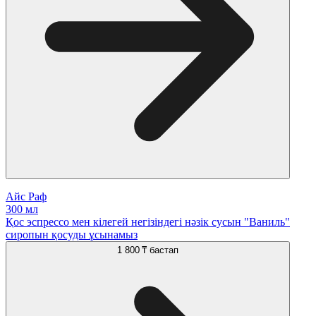
Айс Раф
300 мл
Қос эспрессо мен кілегей негізіндегі нәзік сусын "Ваниль"
сиропын қосуды ұсынамыз
1 800 ₸
бастап