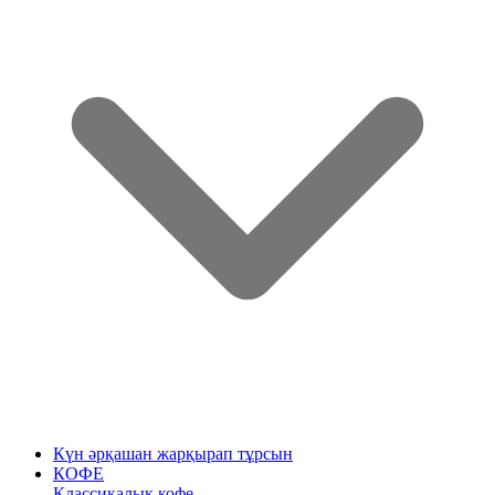
Күн әрқашан жарқырап тұрсын
КОФЕ
Классикалық кофе