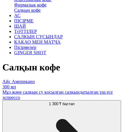
Фирмалық кофе
Салқын кофе
АС
ПІСІРМЕ
ШАЙ
ТӘТТІЛЕР
САЛҚЫН СУСЫНДАР
КАКАО МЕН МАТЧА
Пісірмелер
GINGER SHOT
Салқын кофе
Айс Американо
300 мл
Мұз және салқын су қосылған салқындатылған үш есе
эспрессо
1 300 ₸
бастап