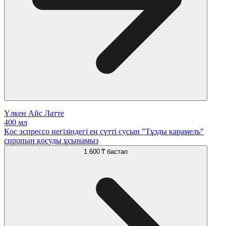
Үлкен Айс Латте
400 мл
Қос эспрессо негізіндегі ең сүтті сусын "Тұзды карамель"
сиропын қосуды ұсынамыз
1 600 ₸
бастап