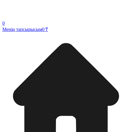
0
Менің тапсырысым
0 ₸