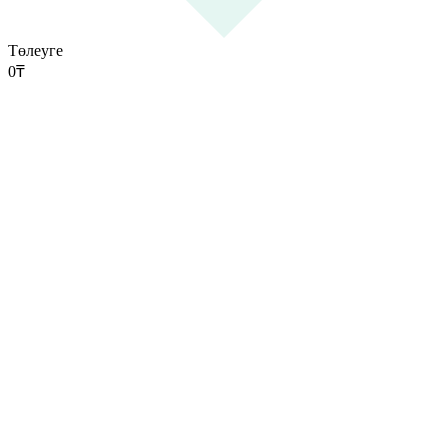
Төлеуге
0
₸