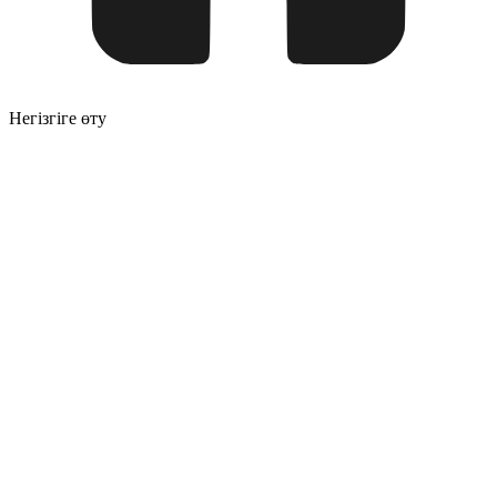
Негізгіге өту