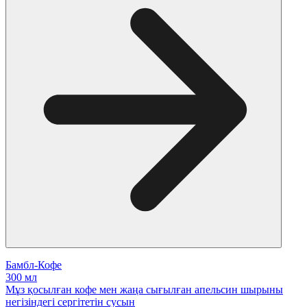
Бамбл-Кофе
300 мл
Мұз қосылған кофе мен жаңа сығылған апельсин шырыны
негізіндегі сергітетін сусын