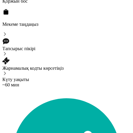
Қоржын бос
Мекеме таңдаңыз
Тапсырыс пікірі
Жарнамалық кодты көрсетіңіз
Күту уақыты
~60 мин