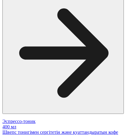
Эспрессо-тоник
400 мл
Швепс тонигімен сергітетін және қуаттандыратын кофе