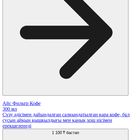
Айс Фильтр Кофе
300 мл
Сүзу әдісімен дайындалған салқындатылған қара кофе, бұл
сусын айқын қышқылдығы мен қанық хош иісімен
ерекшеленеді
1 100 ₸
бастап