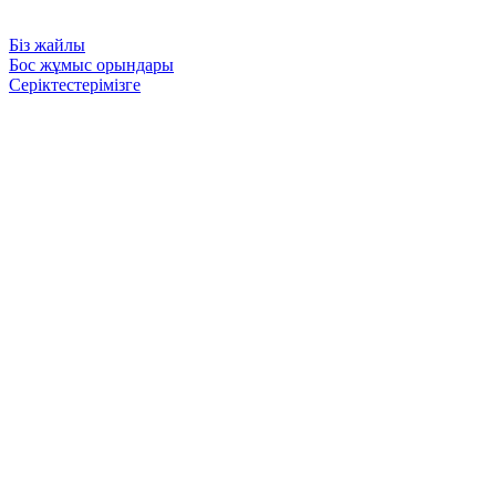
Біз жайлы
Бос жұмыс орындары
Серіктестерімізге