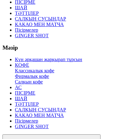
ПІСІРМЕ
ШАЙ
ТӘТТІЛЕР
САЛҚЫН СУСЫНДАР
КАКАО МЕН МАТЧА
Пісірмелер
GINGER SHOT
Мәзір
Күн әрқашан жарқырап тұрсын
КОФЕ
Классикалық кофе
Фирмалық кофе
Салқын кофе
АС
ПІСІРМЕ
ШАЙ
ТӘТТІЛЕР
САЛҚЫН СУСЫНДАР
КАКАО МЕН МАТЧА
Пісірмелер
GINGER SHOT