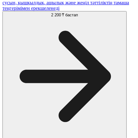
сусын, қышқылдық, ащылық және жеңіл тәттіліктің тамаша
теңгерімімен ерекшеленеді
2 200 ₸
бастап