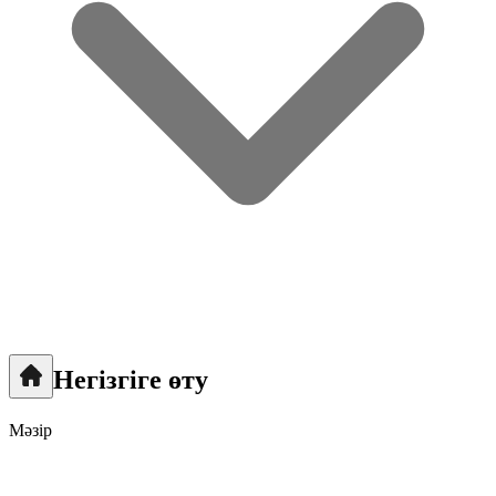
Негізгіге өту
Мәзір