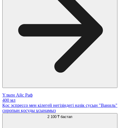
Үлкен Айс Раф
400 мл
Қос эспрессо мен кілегей негізіндегі нәзік сусын "Ваниль"
сиропын қосуды ұсынамыз
2 100 ₸
бастап