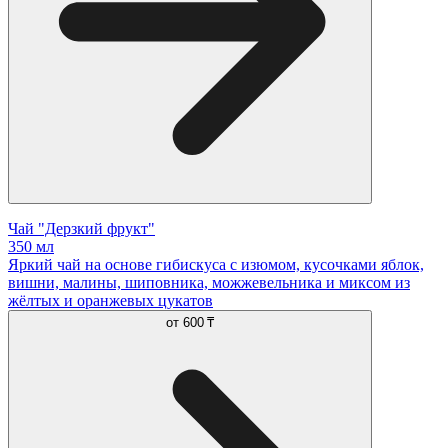
Чай "Дерзкий фрукт"
350 мл
Яркий чай на основе гибискуса с изюмом, кусочками яблок,
вишни, малины, шиповника, можжевельника и миксом из
жёлтых и оранжевых цукатов
от
600 ₸