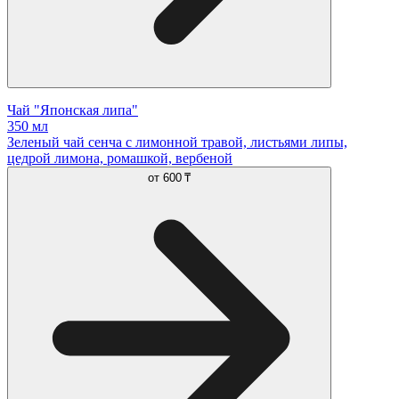
Чай "Японская липа"
350 мл
Зеленый чай сенча с лимонной травой, листьями липы,
цедрой лимона, ромашкой, вербеной
от
600 ₸