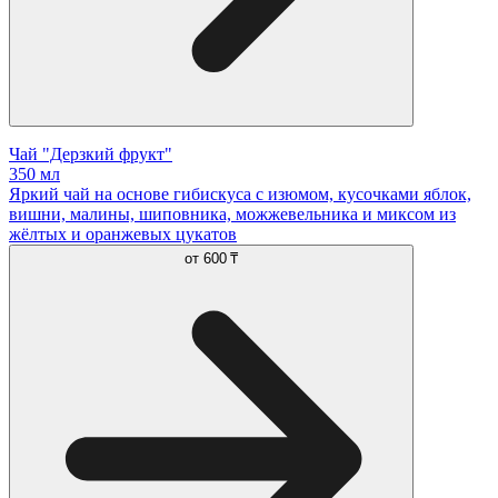
Чай "Дерзкий фрукт"
350 мл
Яркий чай на основе гибискуса с изюмом, кусочками яблок,
вишни, малины, шиповника, можжевельника и миксом из
жёлтых и оранжевых цукатов
от
600 ₸